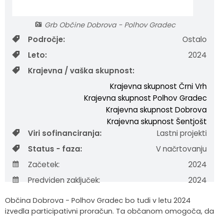
Krajevne skupnosti
Strateški dokumenti
Javni zavod Polhograjska graščina
Letovanje za starejše
Zasebni vrtci in varuhi predšolskih otrok
Merilniki hitrosti
Cenik storitev
JP VOKA SNAGA
Grb Občine Dobrova - Polhov Gradec
Gasilstvo in civilna zaščita
Turistična taksa
Organizacije s področja socialnega varstva
Lokalni ponudniki hrane in izdelkov
Režijski obrat
Področje:
Ostalo
Leto:
2024
Občinski nagrajenci
Vprašajte občino
Portal eUprava
Trajnostni razvoj turizma
Krajevna / vaška skupnost:
Krajevna skupnost Črni Vrh
Predlagajte občini
Župnije
Krajevna skupnost Polhov Gradec
Krajevna skupnost Dobrova
Oskrba najdenih živali
Osmrtnice
Krajevna skupnost Šentjošt
Viri sofinanciranja:
Lastni projekti
Status - faza:
V načrtovanju
Začetek:
2024
Predviden zaključek:
2024
Občina Dobrova - Polhov Gradec bo tudi v letu 2024
izvedla participativni proračun. Ta občanom omogoča, da