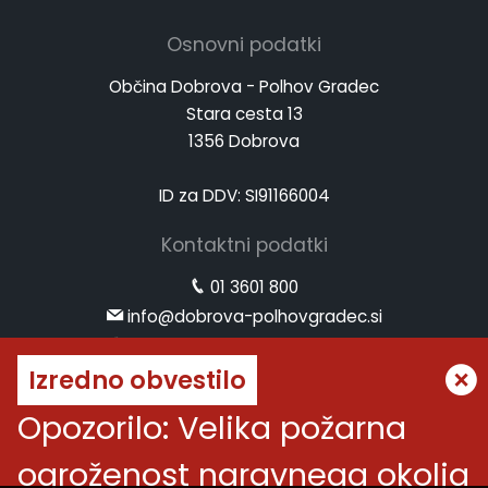
Osnovni podatki
Občina Dobrova - Polhov Gradec
Stara cesta 13
1356 Dobrova
ID za DDV: SI91166004
Kontaktni podatki
01 3601 800
info@dobrova-polhovgradec.si
www.dobrova-polhovgradec.si
Izredno obvestilo
Uradne ure
Opozorilo: Velika požarna
ponedeljek:
od 8.00 do 12.00
ogroženost naravnega okolja
sreda:
od 8.00 do 12.00 in od 14.00 do 16.00