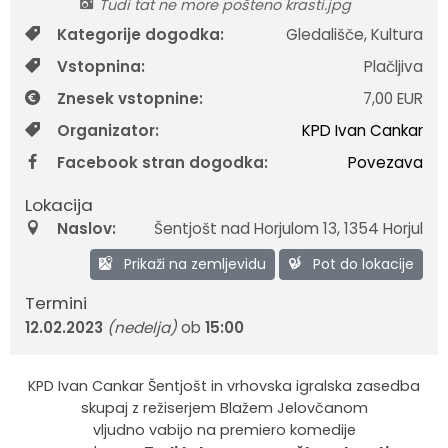
Tudi tat ne more pošteno krasti.jpg
Krajevne skupnosti
Strateški dokumenti
Javni zavod Polhograjska graščina
Letovanje za starejše
Zasebni vrtci in varuhi predšolskih otrok
Merilniki hitrosti
Cenik storitev
JP VOKA SNAGA
Kategorije dogodka:
Gledališče, Kultura
Vstopnina:
Plačljiva
Gasilstvo in civilna zaščita
Turistična taksa
Organizacije s področja socialnega varstva
Lokalni ponudniki hrane in izdelkov
Režijski obrat
Znesek vstopnine:
7,00 EUR
Občinski nagrajenci
Vprašajte občino
Portal eUprava
Trajnostni razvoj turizma
Organizator:
KPD Ivan Cankar
Facebook stran dogodka:
Povezava
Predlagajte občini
Župnije
Lokacija
Oskrba najdenih živali
Osmrtnice
Naslov:
Šentjošt nad Horjulom 13
,
1354 Horjul
Prikaži na zemljevidu
Pot do lokacije
Termini
12.02.2023
(nedelja)
ob
15:00
KPD Ivan Cankar Šentjošt in vrhovska igralska zasedba
skupaj z režiserjem Blažem Jelovčanom
vljudno vabijo na premiero komedije