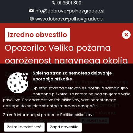
01 3601 800
info@dobrova-polhovgradec.si
www.dobrova-polhovgradec.si
Uradne ure
Izredno obvestilo
ponedeljek:
od 8.00 do 12.00
Opozorilo: Velika požarna
sreda:
od 8.00 do 12.00 in od 14.00 do 16.00
ogroženost naravnega okolja
petek:
od 8.00 do 12.00
Vremenska napoved
Zaradi dolgotrajne suše in vročinskega vala
Spletna stran za nemoteno delovanje
uporablja piškotke
Uprava za zaščito in reševanje Republike Slovenije
Spletna stran za delovanje uporablja samo nujno
s 30. julijem 2026, do spremembe razglasa ali
potrebne piškotke, za katere ne potrebujemo vaše
Splošni pogoji spletne strani
|
preklica, razglaša - ZELO VELIKO POŽARNO
privolitve. Brez namestitve teh piškotkov, vam nemotenega
Center za varstvo osebnih podatkov
|
OGROŽENOST NARAVNEGA OKOLJA na območjih
Izjava o dostopnosti (ZDSMA)
|
Politika piškotkov
|
dostopa do spletne strani ne moremo omogočiti.
Kazalo strani
občin Koper, Sežana, Divača, Hrpelje - Kozina,
Za več informacij si preberite
Politika piškotkov
.
Komen, Nova Gorica, Miren -...
© 2026 Vse pravice pridržane
Preberi več
Zasnova, izvedba in vzdrževanje: Sigmateh d.o.o.
Želim izvedeti več
Zapri obvestilo