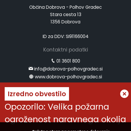
Občina Dobrova - Polhov Gradec
Stara cesta 13
1356 Dobrova
ID za DDV: SI91166004
Kontaktni podatki
01 3601 800
info@dobrova-polhovgradec.si
www.dobrova-polhovgradec.si
Uradne ure
Izredno obvestilo
ponedeljek:
od 8.00 do 12.00
Opozorilo: Velika požarna
sreda:
od 8.00 do 12.00 in od 14.00 do 16.00
ogroženost naravnega okolja
petek:
od 8.00 do 12.00
Vremenska napoved