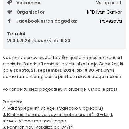
Vstopnina:
Vstop prost
Krajevne skupnosti
Strateški dokumenti
Javni zavod Polhograjska graščina
Letovanje za starejše
Zasebni vrtci in varuhi predšolskih otrok
Merilniki hitrosti
Cenik storitev
JP VOKA SNAGA
Organizator:
KPD Ivan Cankar
Facebook stran dogodka:
Povezava
Gasilstvo in civilna zaščita
Turistična taksa
Organizacije s področja socialnega varstva
Lokalni ponudniki hrane in izdelkov
Režijski obrat
Termini
Občinski nagrajenci
Vprašajte občino
Portal eUprava
Trajnostni razvoj turizma
21.09.2024
(sobota)
ob
19:30
Predlagajte občini
Župnije
Vabljeni v cerkev sv. Jošta v Šentjoštu na jesenski koncert
pianistke Katarine Tominec in violinistke Lucije Čemažar, ki
Oskrba najdenih živali
Osmrtnice
bo
v soboto, 21. septembra 2024, ob 19.30
. Prisluhnili
bomo romantični glasbi s pridihom slovenskega melosa.
Po koncertu sledi pogostitev in druženje. Vstop je prost.
Program:
A. Pärt: Spiegel im Spiegel (Ogledalo v ogledalu)
J. Brahms: Sonata za klavir in violino op. 78/1, G-dur; 1.
stavek: Vivace ma non troppo
S. Rahmaninov: Vokaliza op. 34/14