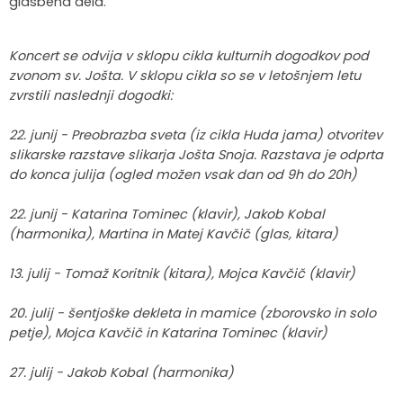
glasbena dela.
Koncert se odvija v sklopu cikla kulturnih dogodkov pod
zvonom sv. Jošta. V sklopu cikla so se v letošnjem letu
zvrstili naslednji dogodki:
22. junij - Preobrazba sveta (iz cikla Huda jama) otvoritev
slikarske razstave slikarja Jošta Snoja. Razstava je odprta
do konca julija (ogled možen vsak dan od 9h do 20h)
22. junij - Katarina Tominec (klavir), Jakob Kobal
(harmonika), Martina in Matej Kavčič (glas, kitara)
13. julij - Tomaž Koritnik (kitara), Mojca Kavčič (klavir)
20. julij - šentjoške dekleta in mamice (zborovsko in solo
petje), Mojca Kavčič in Katarina Tominec (klavir)
27. julij - Jakob Kobal (harmonika)