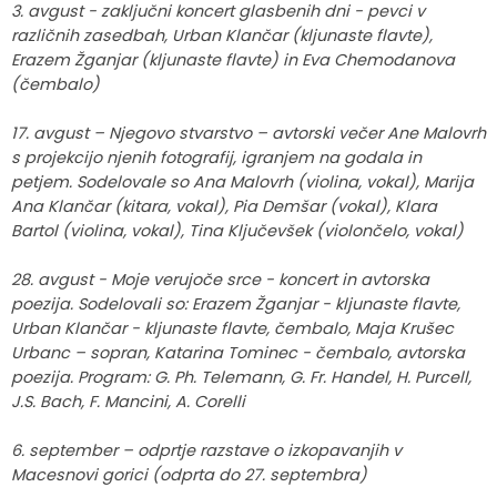
3. avgust - zaključni koncert glasbenih dni - pevci v
različnih zasedbah, Urban Klančar (kljunaste flavte),
Erazem Žganjar (kljunaste flavte) in Eva Chemodanova
(čembalo)
17. avgust – Njegovo stvarstvo – avtorski večer Ane Malovrh
s projekcijo njenih fotografij, igranjem na godala in
petjem. Sodelovale so Ana Malovrh (violina, vokal), Marija
Ana Klančar (kitara, vokal), Pia Demšar (vokal), Klara
Bartol (violina, vokal), Tina Ključevšek (violončelo, vokal)
28. avgust - Moje verujoče srce - koncert in avtorska
poezija. Sodelovali so: Erazem Žganjar - kljunaste flavte,
Urban Klančar - kljunaste flavte, čembalo, Maja Krušec
Urbanc – sopran, Katarina Tominec - čembalo, avtorska
poezija. Program: G. Ph. Telemann, G. Fr. Handel, H. Purcell,
J.S. Bach, F. Mancini, A. Corelli
6. september – odprtje razstave o izkopavanjih v
Macesnovi gorici (odprta do 27. septembra)