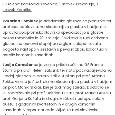
P. Dolenc: Rapsodia Slovenica; 1. stavek: Prekmurje, 3.
stavek: Koroška
Katarina Tominec
je akademska glasbenica pianistka ter
profesorica klavirja, na Akademiji za glasbo v Ljubljani je
opravila podiplomsko klavirsko specializacijo iz glasbe
pozne romantike in 20. stoletja. Študirala je tudi cerkveno
glasbo, na osnovni stopnji pa orgle in solopetje, zato
pogosto nastopa v sestavih s pevci in zbori, kakor tudi v
ostalih komornih zasedbah.
Lucija Čemažar
se je violino pričela učiti na GŠ Franca
Šturma pri prof. Heleni Zalaznik ter nato pot nadaljevala na
Srednji glasbeni in baletni šoli v Ljubljani pri prof. Arminu
Sešku. Violino je študirala na Akademiji za glasbo v Ljubljani
pri prof. Moniki Skalar, kjer je tudi magistrirala. Dodatno se
je izobraževala pri prof. Helfriedu Fistru, prof. Maticu Anžeju,
prof. Gorjanu Košuta in drugih. Večkrat nastopa solo, v
duetu, z godalnim kvartetom in v drugih komornih
zasedbah. V repertoar rada vključuje tudi slovenska