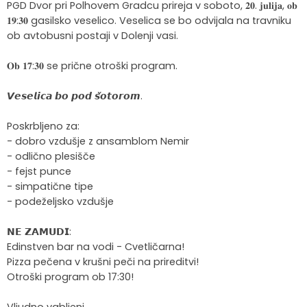
PGD Dvor pri Polhovem Gradcu prireja v soboto, 𝟐𝟎. 𝐣𝐮𝐥𝐢𝐣𝐚, 𝐨𝐛
𝟏𝟗:𝟑𝟎 gasilsko veselico. Veselica se bo odvijala na travniku
ob avtobusni postaji v Dolenji vasi.
𝐎𝐛 𝟏𝟕:𝟑𝟎 se prične otroški program.
𝙑𝙚𝙨𝙚𝙡𝙞𝙘𝙖 𝙗𝙤 𝙥𝙤𝙙 𝙨̌𝙤𝙩𝙤𝙧𝙤𝙢.
Poskrbljeno za:
- dobro vzdušje z ansamblom Nemir
- odlično plesišče
- fejst punce
- simpatične tipe
- podeželjsko vzdušje
𝗡𝗘 𝗭𝗔𝗠𝗨𝗗𝗜:
Edinstven bar na vodi - Cvetličarna!
Pizza pečena v krušni peči na prireditvi!
Otroški program ob 17:30!
Vljudno vabljeni.