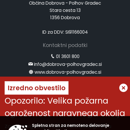
Občina Dobrova - Polhov Gradec
Stara cesta 13
1356 Dobrova
ID za DDV: SI91166004
Kontaktni podatki
01 3601 800
info@dobrova-polhovgradec.si
www.dobrova-polhovgradec.si
Uradne ure
Izredno obvestilo
ponedeljek:
od 8.00 do 12.00
Opozorilo: Velika požarna
sreda:
od 8.00 do 12.00 in od 14.00 do 16.00
ogroženost naravnega okolja
petek:
od 8.00 do 12.00
Vremenska napoved
Zaradi dolgotrajne suše in vročinskega vala
Spletna stran za nemoteno delovanje