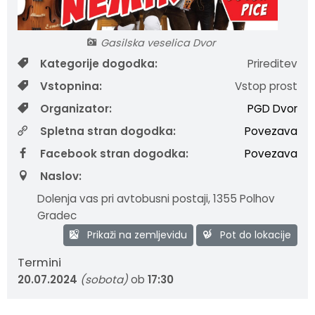
Krajevne skupnosti
Strateški dokumenti
Javni zavod Polhograjska graščina
Letovanje za starejše
Zasebni vrtci in varuhi predšolskih otrok
Merilniki hitrosti
Cenik storitev
JP VOKA SNAGA
Gasilska veselica Dvor
Gasilstvo in civilna zaščita
Turistična taksa
Organizacije s področja socialnega varstva
Lokalni ponudniki hrane in izdelkov
Režijski obrat
Kategorije dogodka:
Prireditev
Vstopnina:
Vstop prost
Občinski nagrajenci
Vprašajte občino
Portal eUprava
Trajnostni razvoj turizma
Organizator:
PGD Dvor
Predlagajte občini
Župnije
Spletna stran dogodka:
Povezava
Facebook stran dogodka:
Povezava
Oskrba najdenih živali
Osmrtnice
Naslov:
Dolenja vas pri avtobusni postaji
,
1355 Polhov
Gradec
Prikaži na zemljevidu
Pot do lokacije
Termini
20.07.2024
(sobota)
ob
17:30