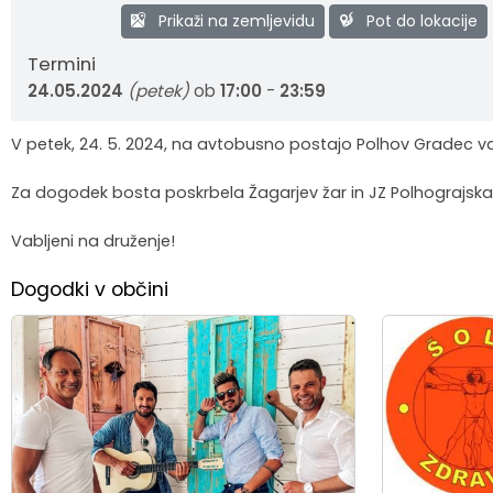
Prikaži na zemljevidu
Pot do lokacije
Krajevne skupnosti
Strateški dokumenti
Javni zavod Polhograjska graščina
Letovanje za starejše
Zasebni vrtci in varuhi predšolskih otrok
Merilniki hitrosti
Cenik storitev
JP VOKA SNAGA
Termini
Gasilstvo in civilna zaščita
Turistična taksa
Organizacije s področja socialnega varstva
Lokalni ponudniki hrane in izdelkov
Režijski obrat
24.05.2024
(petek)
ob
17:00
-
23:59
Občinski nagrajenci
Vprašajte občino
Portal eUprava
Trajnostni razvoj turizma
V petek, 24. 5. 2024, na avtobusno postajo Polhov Gradec vabi
Za dogodek bosta poskrbela Žagarjev žar in JZ Polhograjska
Predlagajte občini
Župnije
Vabljeni na druženje!
Oskrba najdenih živali
Osmrtnice
Dogodki v občini