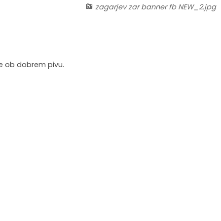
zagarjev zar banner fb NEW_2.jpg
ite ob dobrem pivu.