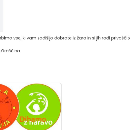
mo vse, ki vam zadišijo dobrote iz žara in si jih radi privošč
 Graščina.