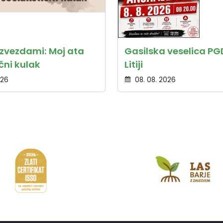
 zvezdami: Moj ata
Gasilska veselica PGD
ični kulak
Litiji
026
08. 08. 2026