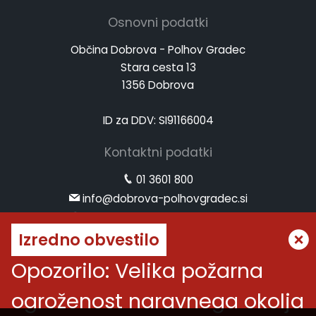
Osnovni podatki
Občina Dobrova - Polhov Gradec
Stara cesta 13
1356 Dobrova
ID za DDV: SI91166004
Kontaktni podatki
01 3601 800
info@dobrova-polhovgradec.si
www.dobrova-polhovgradec.si
Izredno obvestilo
Uradne ure
Opozorilo: Velika požarna
ponedeljek:
od 8.00 do 12.00
ogroženost naravnega okolja
sreda:
od 8.00 do 12.00 in od 14.00 do 16.00
petek:
od 8.00 do 12.00