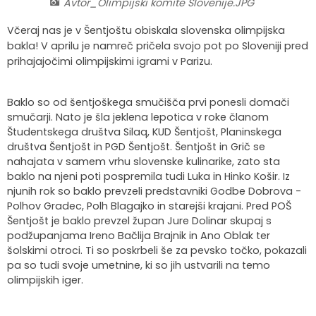
Avtor_Olimpijski komite Slovenije.JPG
Krajevne skupnosti
Strateški dokumenti
Javni zavod Polhograjska graščina
Letovanje za starejše
Zasebni vrtci in varuhi predšolskih otrok
Merilniki hitrosti
Cenik storitev
JP VOKA SNAGA
Včeraj nas je v Šentjoštu obiskala slovenska olimpijska
bakla! V aprilu je namreč pričela svojo pot po Sloveniji pred
Gasilstvo in civilna zaščita
Turistična taksa
Organizacije s področja socialnega varstva
Lokalni ponudniki hrane in izdelkov
Režijski obrat
prihajajočimi olimpijskimi igrami v Parizu.
Občinski nagrajenci
Vprašajte občino
Portal eUprava
Trajnostni razvoj turizma
Baklo so od šentjoškega smučišča prvi ponesli domači
smučarji. Nato je šla jeklena lepotica v roke članom
Predlagajte občini
Župnije
Študentskega društva Silaq, KUD Šentjošt, Planinskega
društva Šentjošt in PGD Šentjošt. Šentjošt in Grič se
Oskrba najdenih živali
Osmrtnice
nahajata v samem vrhu slovenske kulinarike, zato sta
baklo na njeni poti pospremila tudi Luka in Hinko Košir. Iz
njunih rok so baklo prevzeli predstavniki Godbe Dobrova -
Polhov Gradec, Polh Blagajko in starejši krajani. Pred POŠ
Šentjošt je baklo prevzel župan Jure Dolinar skupaj s
podžupanjama Ireno Bačlija Brajnik in Ano Oblak ter
šolskimi otroci. Ti so poskrbeli še za pevsko točko, pokazali
pa so tudi svoje umetnine, ki so jih ustvarili na temo
olimpijskih iger.