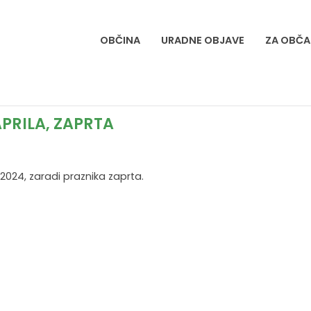
OBČINA
URADNE OBJAVE
ZA OBČA
PRILA, ZAPRTA
024, zaradi praznika zaprta.