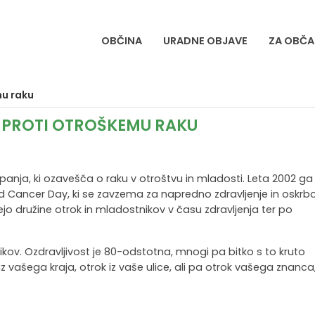
OBČINA
URADNE OBJAVE
ZA OBČA
mu raku
A PROTI OTROŠKEMU RAKU
nja, ki ozavešča o raku v otroštvu in mladosti. Leta 2002 ga 
 Cancer Day, ki se zavzema za napredno zdravljenje in oskrbo
o družine otrok in mladostnikov v času zdravljenja ter po
nikov. Ozdravljivost je 80-odstotna, mnogi pa bitko s to kruto
k iz vašega kraja, otrok iz vaše ulice, ali pa otrok vašega znanca