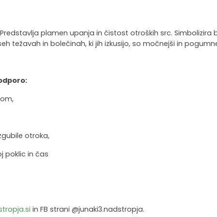
. Predstavlja plamen upanja in čistost otroških src. Simbolizir
h težavah in bolečinah, ki jih izkusijo, so močnejši in pogumne
podporo:
kom,
zgubile otroka,
 poklic in čas
tropja.si
in FB strani @junaki3.nadstropja.