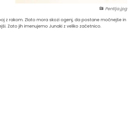
Pentlja.jpg
a boj z rakom. Zlato mora skozi ogenj, da postane močnejše in
jši. Zato jih imenujemo Junaki z veliko začetnico.