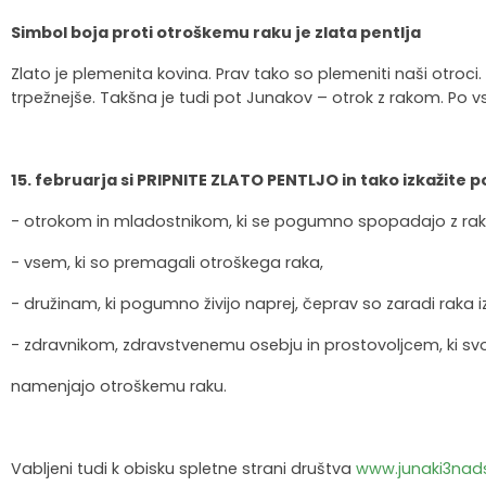
Krajevne skupnosti
Strateški dokumenti
Javni zavod Polhograjska graščina
Letovanje za starejše
Zasebni vrtci in varuhi predšolskih otrok
Merilniki hitrosti
Cenik storitev
JP VOKA SNAGA
Simbol boja proti otroškemu raku je zlata pentlja
Zlato je plemenita kovina. Prav tako so plemeniti naši otroci
Gasilstvo in civilna zaščita
Turistična taksa
Organizacije s področja socialnega varstva
Lokalni ponudniki hrane in izdelkov
Režijski obrat
trpežnejše. Takšna je tudi pot Junakov – otrok z rakom. Po vse
Občinski nagrajenci
Vprašajte občino
Portal eUprava
Trajnostni razvoj turizma
15. februarja si PRIPNITE ZLATO PENTLJO in tako izkažite 
Predlagajte občini
Župnije
- otrokom in mladostnikom, ki se pogumno spopadajo z ra
Oskrba najdenih živali
Osmrtnice
- vsem, ki so premagali otroškega raka,
- družinam, ki pogumno živijo naprej, čeprav so zaradi raka i
- zdravnikom, zdravstvenemu osebju in prostovoljcem, ki svoj
namenjajo otroškemu raku.
Vabljeni tudi k obisku spletne strani društva
www.junaki3nads