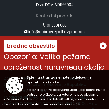
ID za DDV: SI91166004
Kontaktni podatki
01 3601 800
info@dobrova-polhovgradec.si
www.dobrova-polhovgradec.si
Izredno obvestilo
Uradne ure
Opozorilo: Velika požarna
ponedeljek:
od 8.00 do 12.00
ogroženost naravnega okolja
sreda:
od 8.00 do 12.00 in od 14.00 do 16.00
petek:
od 8.00 do 12.00
Zaradi dolgotrajne suše in vročinskega vala
Spletna stran za nemoteno delovanje
Vremenska napoved
uporablja piškotke
Uprava za zaščito in reševanje Republike
Spletna stran za delovanje uporablja samo nujno
Slovenije s 30. julijem 2026, do spremembe
potrebne piškotke, za katere ne potrebujemo
razglasa ali preklica, razglaša - ZELO VELIKO
vaše privolitve. Brez namestitve teh piškotkov, vam nemotenega
Splošni pogoji spletne strani
|
POŽARNO OGROŽENOST NARAVNEGA OKOLJA na
dostopa do spletne strani ne moremo omogočiti.
Center za varstvo osebnih podatkov
|