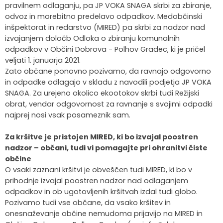
pravilnem odlaganju, pa JP VOKA SNAGA skrbi za zbiranje,
odvoz in morebitno predelavo odpadkov. Medobčinski
inšpektorat in redarstvo (MIRED) pa skrbi za nadzor nad
izvajanjem določb Odloka o zbiranju komunalnih
odpadkov v Občini Dobrova - Polhov Gradec, ki je pričel
veljati 1. januarja 2021.
Zato občane ponovno pozivamo, da ravnajo odgovorno
in odpadke odlagajo v skladu z navodili podjetja JP VOKA
SNAGA. Za urejeno okolico ekootokov skrbi tudi Režijski
obrat, vendar odgovornost za ravnanje s svojimi odpadki
najprej nosi vsak posameznik sam.
Za kršitve je pristojen MIRED, ki bo izvajal poostren
nadzor – občani, tudi vi pomagajte pri ohranitvi čiste
občine
O vsaki zaznani kršitvi je obveščen tudi MIRED, ki bo v
prihodnje izvajal poostren nadzor nad odlaganjem
odpadkov in ob ugotovljenih kršitvah izdal tudi globo.
Pozivamo tudi vse občane, da vsako kršitev in
onesnaževanje občine nemudoma prijavijo na MIRED in