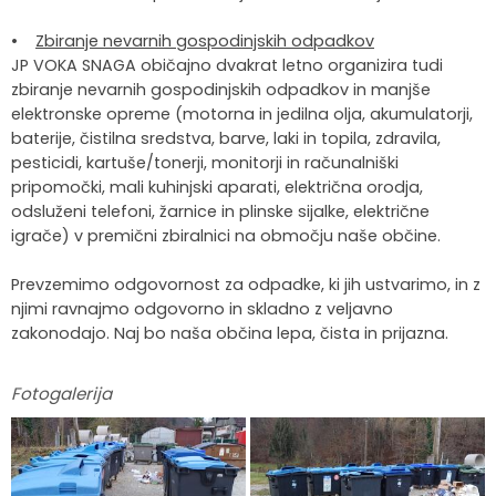
•
Zbiranje nevarnih gospodinjskih odpadkov
JP VOKA SNAGA običajno dvakrat letno organizira tudi
zbiranje nevarnih gospodinjskih odpadkov in manjše
elektronske opreme (motorna in jedilna olja, akumulatorji,
baterije, čistilna sredstva, barve, laki in topila, zdravila,
pesticidi, kartuše/tonerji, monitorji in računalniški
pripomočki, mali kuhinjski aparati, električna orodja,
odsluženi telefoni, žarnice in plinske sijalke, električne
igrače) v premični zbiralnici na območju naše občine.
Prevzemimo odgovornost za odpadke, ki jih ustvarimo, in z
njimi ravnajmo odgovorno in skladno z veljavno
zakonodajo. Naj bo naša občina lepa, čista in prijazna.
Fotogalerija