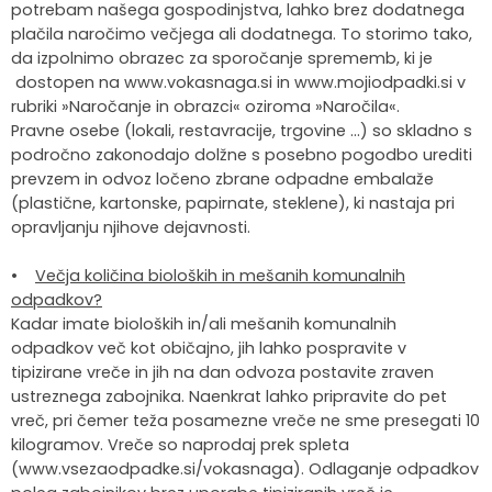
potrebam našega gospodinjstva, lahko brez dodatnega
plačila naročimo večjega ali dodatnega. To storimo tako,
da izpolnimo obrazec za sporočanje sprememb, ki je
dostopen na www.vokasnaga.si in www.mojiodpadki.si v
rubriki »Naročanje in obrazci« oziroma »Naročila«.
Pravne osebe (lokali, restavracije, trgovine …) so skladno s
področno zakonodajo dolžne s posebno pogodbo urediti
prevzem in odvoz ločeno zbrane odpadne embalaže
(plastične, kartonske, papirnate, steklene), ki nastaja pri
opravljanju njihove dejavnosti.
•
Večja količina bioloških in mešanih komunalnih
odpadkov?
Kadar imate bioloških in/ali mešanih komunalnih
odpadkov več kot običajno, jih lahko pospravite v
tipizirane vreče in jih na dan odvoza postavite zraven
ustreznega zabojnika. Naenkrat lahko pripravite do pet
vreč, pri čemer teža posamezne vreče ne sme presegati 10
kilogramov. Vreče so naprodaj prek spleta
(www.vsezaodpadke.si/vokasnaga). Odlaganje odpadkov