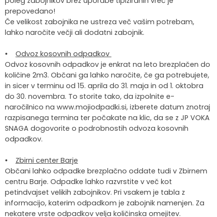
poleg zabojnikov brez uporabe tipiziranih vreč je
prepovedano!
Če velikost zabojnika ne ustreza več vašim potrebam,
lahko naročite večji ali dodatni zabojnik.
•
Odvoz kosovnih odpadkov
Odvoz kosovnih odpadkov je enkrat na leto brezplačen do
količine 2m3. Občani ga lahko naročite, če ga potrebujete,
in sicer v terminu od 15. aprila do 31. maja in od 1. oktobra
do 30. novembra. To storite tako, da izpolnite e-
naročilnico na www.mojiodpadki.si, izberete datum znotraj
razpisanega termina ter počakate na klic, da se z JP VOKA
SNAGA dogovorite o podrobnostih odvoza kosovnih
odpadkov.
•
Zbirni center Barje
Občani lahko odpadke brezplačno oddate tudi v Zbirnem
centru Barje. Odpadke lahko razvrstite v več kot
petindvajset velikih zabojnikov. Pri vsakem je tabla z
informacijo, katerim odpadkom je zabojnik namenjen. Za
nekatere vrste odpadkov velja količinska omejitev.