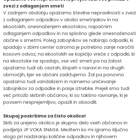
zvezi z odlaganjem smeti
Krajevne skupnosti
Strateški dokumenti
Javni zavod Polhograjska graščina
Letovanje za starejše
Zasebni vrtci in varuhi predšolskih otrok
Merilniki hitrosti
Cenik storitev
JP VOKA SNAGA
V zadnjem obdobju opažamo številne nepravilnosti v zvezi
z odlaganjem odpadkov v okolici smetnjakov in na
Gasilstvo in civilna zaščita
Turistična taksa
Organizacije s področja socialnega varstva
Lokalni ponudniki hrane in izdelkov
Režijski obrat
ekootokih, onesnaženjem ekootokov, napačnim
odlaganjem odpadkov in na splošno glede onesnaženosti
Občinski nagrajenci
Vprašajte občino
Portal eUprava
Trajnostni razvoj turizma
občine s smetmi. Poleg zabojnikov se nabirajo odpadki, ki
spadajo v zbirni center oziroma je potrebno zanje naročiti
kosovni odvoz, na ekootokih se kopičijo vreče z odpadki, ki
Predlagajte občini
Župnije
na ekootoke ne spadajo, vse več smeti pa na žalost
opažamo tudi ob cestah, klopeh v naravi in na drugih
Oskrba najdenih živali
Osmrtnice
območjih, kjer se občani zadržujemo. Žal pa ponovno
opažamo tudi vandalizem in namerno uničevanje
zabojnikov za odpadke in pasje iztrebke. Prejeli smo tudi
več pritožb skrbnih občanov, ki so takšno ravnanje, ki je
povsem nesprejemljivo, opazili in obsodili.
Skupaj poskrbimo za čisto okolico!
Skrb za urejeno okolico je skupno delo vseh občanov in
podjetja JP VOKA SNAGA. Medtem ko mi igramo ključno
vlogo pri nadziranju količine odpadkov in njihovem