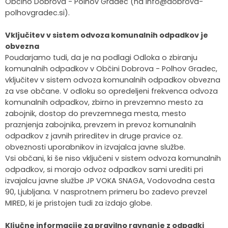
Občino Dobrova - Polhov Gradec (na info@dobrova-
polhovgradec.si).
Vključitev v sistem odvoza komunalnih odpadkov je
obvezna
Poudarjamo tudi, da je na podlagi Odloka o zbiranju
komunalnih odpadkov v Občini Dobrova - Polhov Gradec,
vključitev v sistem odvoza komunalnih odpadkov obvezna
za vse občane. V odloku so opredeljeni frekvenca odvoza
komunalnih odpadkov, zbirno in prevzemno mesto za
zabojnik, dostop do prevzemnega mesta, mesto
praznjenja zabojnika, prevzem in prevoz komunalnih
odpadkov z javnih prireditev in druge pravice oz.
obveznosti uporabnikov in izvajalca javne službe.
Vsi občani, ki še niso vključeni v sistem odvoza komunalnih
odpadkov, si morajo odvoz odpadkov sami urediti pri
izvajalcu javne službe JP VOKA SNAGA, Vodovodna cesta
90, Ljubljana. V nasprotnem primeru bo zadevo prevzel
MIRED, ki je pristojen tudi za izdajo globe.
Ključne informacije za pravilno ravnanje z odpadki