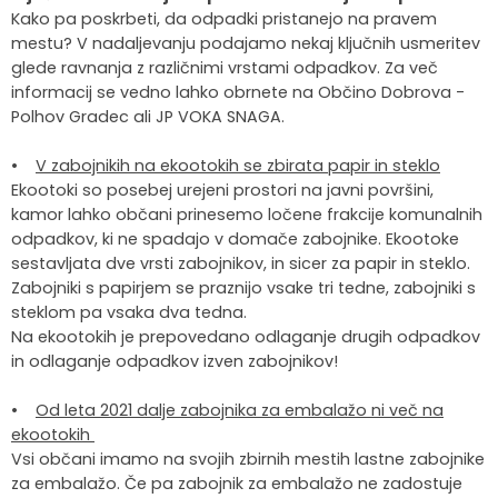
Kako pa poskrbeti, da odpadki pristanejo na pravem
mestu? V nadaljevanju podajamo nekaj ključnih usmeritev
glede ravnanja z različnimi vrstami odpadkov. Za več
informacij se vedno lahko obrnete na Občino Dobrova -
Polhov Gradec ali JP VOKA SNAGA.
•
V zabojnikih na ekootokih se zbirata papir in steklo
Ekootoki so posebej urejeni prostori na javni površini,
kamor lahko občani prinesemo ločene frakcije komunalnih
odpadkov, ki ne spadajo v domače zabojnike. Ekootoke
sestavljata dve vrsti zabojnikov, in sicer za papir in steklo.
Zabojniki s papirjem se praznijo vsake tri tedne, zabojniki s
steklom pa vsaka dva tedna.
Na ekootokih je prepovedano odlaganje drugih odpadkov
in odlaganje odpadkov izven zabojnikov!
•
Od leta 2021 dalje zabojnika za embalažo ni več na
ekootokih
Vsi občani imamo na svojih zbirnih mestih lastne zabojnike
za embalažo. Če pa zabojnik za embalažo ne zadostuje