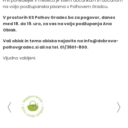
Prvi ponedeljek v mesecu je vsem občankam in občanom
na voljo podžupanska pisarna v Polhovem Gradcu.
Krajevne skupnosti
Strateški dokumenti
Javni zavod Polhograjska graščina
Letovanje za starejše
Zasebni vrtci in varuhi predšolskih otrok
Merilniki hitrosti
Cenik storitev
JP VOKA SNAGA
V prostorih KS Polhov Gradec bo za pogovor, danes
Gasilstvo in civilna zaščita
Turistična taksa
Organizacije s področja socialnega varstva
Lokalni ponudniki hrane in izdelkov
Režijski obrat
med 18. do 19. uro, za vas na voljo podžupanja Ana
Oblak.
Občinski nagrajenci
Vprašajte občino
Portal eUprava
Trajnostni razvoj turizma
Vaš obisk in temo obiska najavite na info@dobrova-
polhovgradec.si ali na tel. 01/3601-800.
Predlagajte občini
Župnije
Vljudno vabljeni.
Oskrba najdenih živali
Osmrtnice