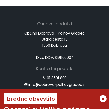
Osnovni podatki
Občina Dobrova - Polhov Gradec
Stara cesta 13
1356 Dobrova
ID za DDV: SI91166004
Kontaktni podatki
01 3601 800
info@dobrova-polhovgradec.si
www.dobrova-polhovgradec.si
Izredno obvestilo
Uradne ure