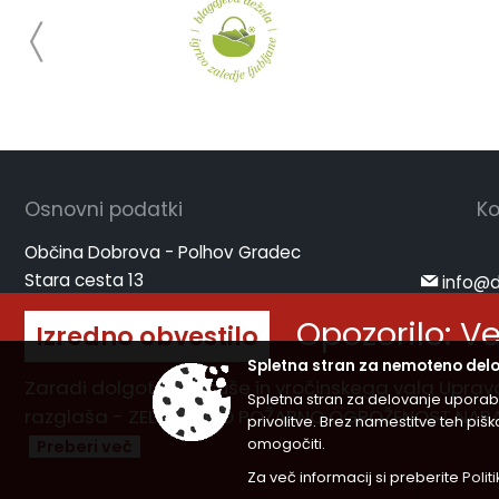
Osnovni podatki
Ko
Občina Dobrova - Polhov Gradec
Stara cesta 13
info@d
1356 Dobrova
www.d
Opozorilo: V
Izredno obvestilo
ID za DDV: SI91166004
Spletna stran za nemoteno delo
Zaradi dolgotrajne suše in vročinskega vala Uprava 
Spletna stran za delovanje uporab
razglaša - ZELO VELIKO POŽARNO OGROŽENOST NARAVNE
privolitve. Brez namestitve teh p
omogočiti.
Preberi več
Splošni pogoji spletne strani
|
Cent
Za več informacij si preberite
Polit
© 2026 Vse pravice pridržane