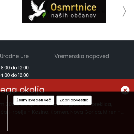
Uradne ure
Vremenska napoved
 8.00 do 12.00
14.00 do 16.00
 8.00 do 12.00
nega okolja
Želim izvedeti več
Zapri obvestilo
jem 2026, do spremembe razglasa ali preklica,
Hrpelje - Kozina, Komen, Nova Gorica, Miren -...
|
Politika piškotkov
|
Kazalo strani
Zasnova, izvedba in vzdrževanje: Sigmateh d.o.o.