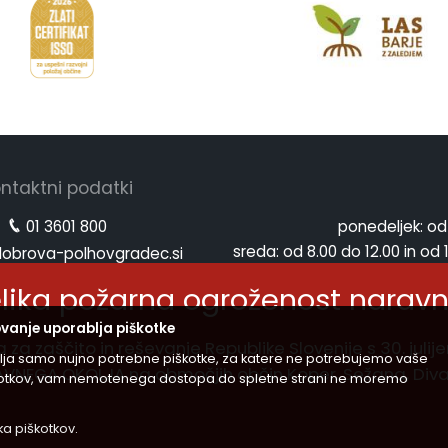
ntaktni podatki
01 3601 800
ponedeljek:
od
sreda:
od 8.00 do 12.00 in od 
obrova-polhovgradec.si
petek:
od
obrova-polhovgradec.si
elika požarna ogroženost narav
vanje uporablja piškotke
za zaščito in reševanje Republike Slovenije s 30. juli
lja samo nujno potrebne piškotke, za katere ne potrebujemo vaše
GA OKOLJA na območjih občin Koper, Sežana, Divača, 
iškotkov, vam nemotenega dostopa do spletne strani ne moremo
er za varstvo osebnih podatkov
|
Izjava o dostopnosti (ZDSMA)
ika piškotkov
.