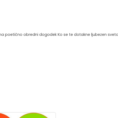
ine na poetično obredni dogodek Ko se te dotakne ljubezen sveta