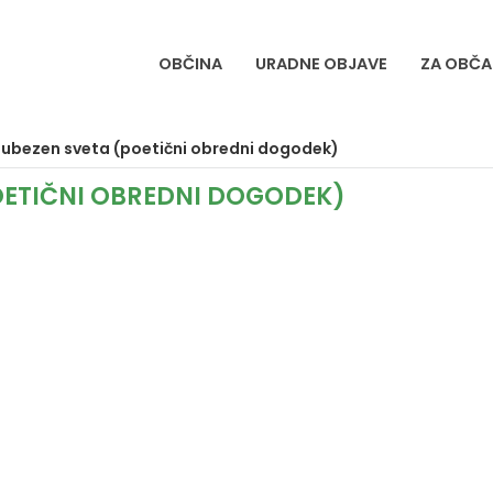
OBČINA
URADNE OBJAVE
ZA OBČA
ljubezen sveta (poetični obredni dogodek)
POETIČNI OBREDNI DOGODEK)