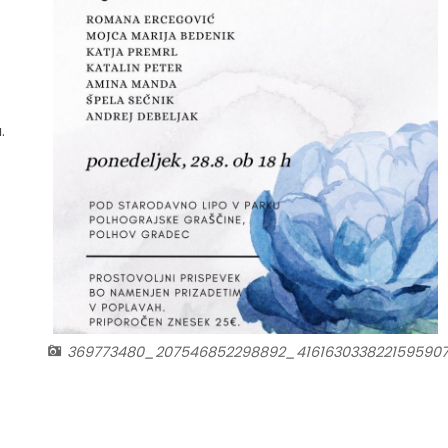
.
369773480_207546852298892_4161630338221595907