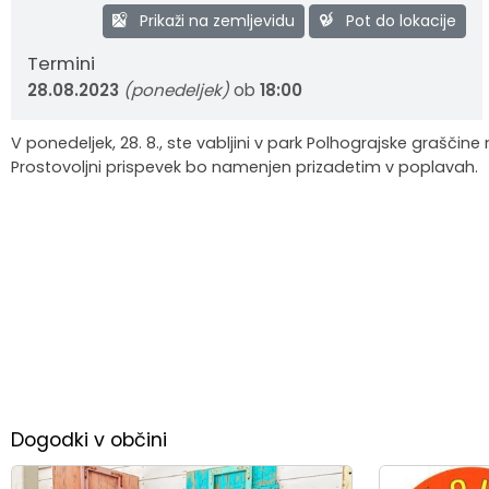
Prikaži na zemljevidu
Pot do lokacije
Krajevne skupnosti
Strateški dokumenti
Javni zavod Polhograjska graščina
Letovanje za starejše
Zasebni vrtci in varuhi predšolskih otrok
Merilniki hitrosti
Cenik storitev
JP VOKA SNAGA
Termini
Gasilstvo in civilna zaščita
Turistična taksa
Organizacije s področja socialnega varstva
Lokalni ponudniki hrane in izdelkov
Režijski obrat
28.08.2023
(ponedeljek)
ob
18:00
Občinski nagrajenci
Vprašajte občino
Portal eUprava
Trajnostni razvoj turizma
V ponedeljek, 28. 8., ste vabljini v park Polhograjske grašč
Prostovoljni prispevek bo namenjen prizadetim v poplavah.
Predlagajte občini
Župnije
Oskrba najdenih živali
Osmrtnice
Dogodki v občini