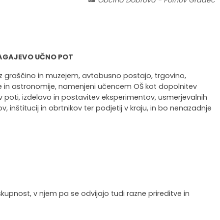
LAGAJEVO UČNO POT
z graščino in muzejem, avtobusno postajo, trgovino,
ovine in astronomije, namenjeni učencem OŠ kot dopolnitev
v poti, izdelavo in postavitev eksperimentov, usmerjevalnih
inštitucij in obrtnikov ter podjetij v kraju, in bo nenazadnje
upnost, v njem pa se odvijajo tudi razne prireditve in