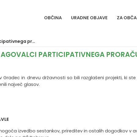
OBČINA
URADNE OBJAVE
ZA OBČA
tivnega proračuna
O ZMAGOVALCI PARTICIPATIVNEGA PRORA
radec in dnevu državnosti so bili razglašeni projekti, ki ste
nili največ glasov.
AVLE
mogoča izvedbo sestankov, prireditev in ostalih dogodkov v av