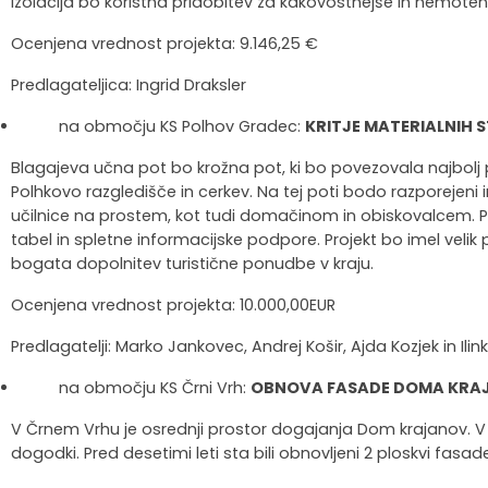
izolacija bo koristna pridobitev za kakovostnejše in nemote
Krajevne skupnosti
Strateški dokumenti
Javni zavod Polhograjska graščina
Letovanje za starejše
Zasebni vrtci in varuhi predšolskih otrok
Merilniki hitrosti
Cenik storitev
JP VOKA SNAGA
Ocenjena vrednost projekta: 9.146,25 €
Predlagateljica: Ingrid Draksler
Gasilstvo in civilna zaščita
Turistična taksa
Organizacije s področja socialnega varstva
Lokalni ponudniki hrane in izdelkov
Režijski obrat
na območju KS Polhov Gradec:
KRITJE MATERIALNIH
Občinski nagrajenci
Vprašajte občino
Portal eUprava
Trajnostni razvoj turizma
Blagajeva učna pot bo krožna pot, ki bo povezovala najbolj
Polhkovo razgledišče in cerkev. Na tej poti bodo razporejeni 
Predlagajte občini
Župnije
učilnice na prostem, kot tudi domačinom in obiskovalcem. Pro
tabel in spletne informacijske podpore. Projekt bo imel velik 
Oskrba najdenih živali
Osmrtnice
bogata dopolnitev turistične ponudbe v kraju.
Ocenjena vrednost projekta: 10.000,00EUR
Predlagatelji: Marko Jankovec, Andrej Košir, Ajda Kozjek in Ilin
na območju KS Črni Vrh:
OBNOVA FASADE DOMA KRAJ
V Črnem Vrhu je osrednji prostor dogajanja Dom krajanov. V n
dogodki. Pred desetimi leti sta bili obnovljeni 2 ploskvi fasa