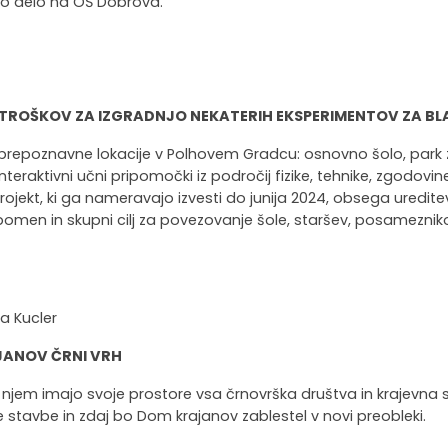
no delo na OŠ Dobrova.
 STROŠKOV ZA IZGRADNJO NEKATERIH EKSPERIMENTOV ZA B
 prepoznavne lokacije v Polhovem Gradcu: osnovno šolo, park 
interaktivni učni pripomočki iz področij fizike, tehnike, zgod
jekt, ki ga nameravajo izvesti do junija 2024, obsega uredite
pomen in skupni cilj za povezovanje šole, staršev, posameznikov, 
ka Kucler
ANOV ČRNI VRH
jem imajo svoje prostore vsa črnovrška društva in krajevna sk
de stavbe in zdaj bo Dom krajanov zablestel v novi preobleki.