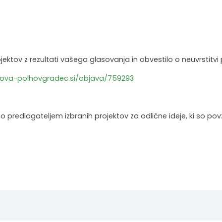
ektov z rezultati vašega glasovanja in obvestilo o neuvrstitvi 
ova-polhovgradec.si/objava/759293
redlagateljem izbranih projektov za odlične ideje, ki so povz