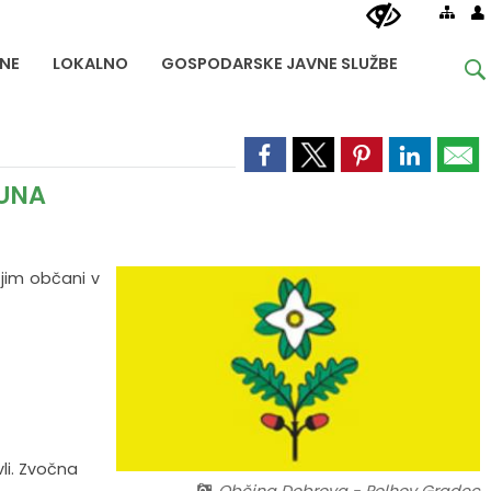
NE
LOKALNO
GOSPODARSKE JAVNE SLUŽBE
ČUNA
 jim občani v
li. Zvočna
Občina Dobrova - Polhov Gradec