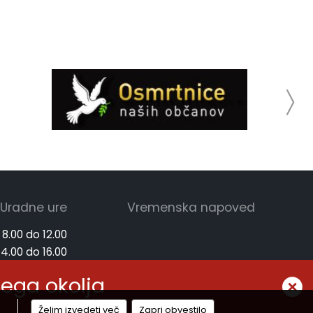
Uradne ure
Vremenska napoved
 8.00 do 12.00
14.00 do 16.00
 8.00 do 12.00
nega okolja
Želim izvedeti več
Zapri obvestilo