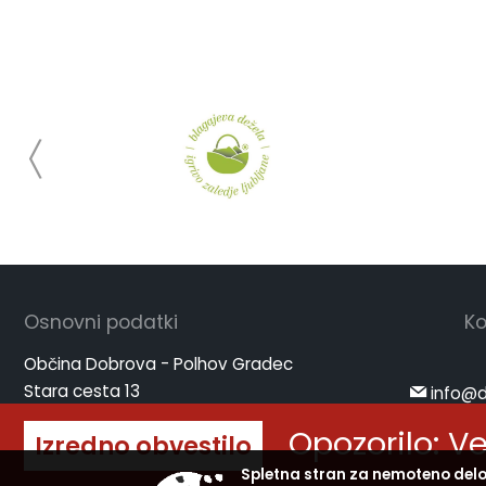
Osnovni podatki
Ko
Občina Dobrova - Polhov Gradec
Stara cesta 13
info@d
1356 Dobrova
www.d
Opozorilo: V
Izredno obvestilo
ID za DDV: SI91166004
Spletna stran za nemoteno delo