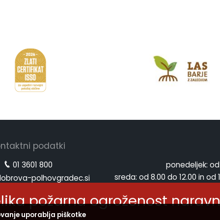
ntaktni podatki
01 3601 800
ponedeljek:
od
sreda:
od 8.00 do 12.00 in od 
obrova-polhovgradec.si
petek:
od
obrova-polhovgradec.si
elika požarna ogroženost narav
vanje uporablja piškotke