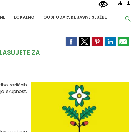
NE
LOKALNO
GOSPODARSKE JAVNE SLUŽBE
GLASUJETE ZA
bo različnih
ijo skupnost.
las za izbran