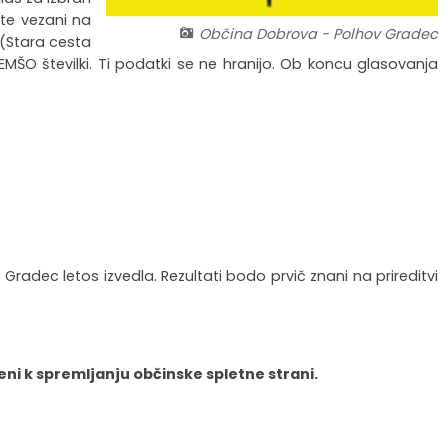
ste vezani na
Občina Dobrova - Polhov Gradec
 (Stara cesta
MŠO številki. Ti podatki se ne hranijo. Ob koncu glasovanja
radec letos izvedla. Rezultati bodo prvič znani na prireditvi
eni k spremljanju občinske spletne strani.