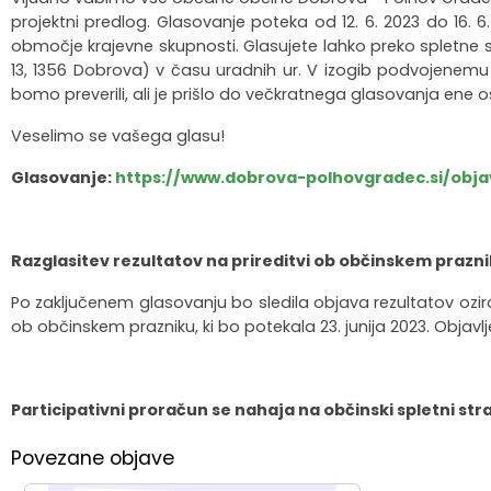
projektni predlog. Glasovanje poteka od 12. 6. 2023 do 16. 6
Krajevne skupnosti
Strateški dokumenti
Javni zavod Polhograjska graščina
Letovanje za starejše
Zasebni vrtci in varuhi predšolskih otrok
Merilniki hitrosti
Cenik storitev
JP VOKA SNAGA
območje krajevne skupnosti. Glasujete lahko preko spletne
13, 1356 Dobrova) v času uradnih ur. V izogib podvojenemu 
Gasilstvo in civilna zaščita
Turistična taksa
Organizacije s področja socialnega varstva
Lokalni ponudniki hrane in izdelkov
Režijski obrat
bomo preverili, ali je prišlo do večkratnega glasovanja ene 
Veselimo se vašega glasu!
Občinski nagrajenci
Vprašajte občino
Portal eUprava
Trajnostni razvoj turizma
Glasovanje:
https://www.dobrova-polhovgradec.si/obj
Predlagajte občini
Župnije
Oskrba najdenih živali
Osmrtnice
Razglasitev rezultatov na prireditvi ob občinskem prazn
Po zaključenem glasovanju bo sledila objava rezultatov oziro
ob občinskem prazniku, ki bo potekala 23. junija 2023. Objavljen
Participativni proračun se nahaja na občinski spletni st
Povezane objave