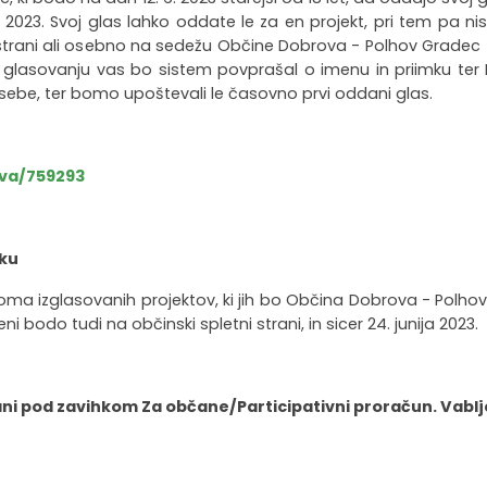
. 2023. Svoj glas lahko oddate le za en projekt, pri tem pa ni
 strani ali osebno na sedežu Občine Dobrova - Polhov Gradec
glasovanju vas bo sistem povprašal o imenu in priimku ter E
osebe, ter bomo upoštevali le časovno prvi oddani glas.
ava/759293
iku
ma izglasovanih projektov, ki jih bo Občina Dobrova - Polhov G
i bodo tudi na občinski spletni strani, in sicer 24. junija 2023.
rani pod zavihkom Za občane/Participativni proračun. Vablj