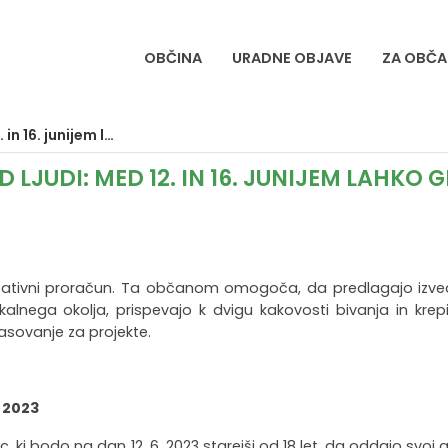
OBČINA
URADNE OBJAVE
ZA OBČA
glasujete za projekte
LJUDI: MED 12. IN 16. JUNIJEM LAHKO 
pativni proračun. Ta občanom omogoča, da predlagajo izved
kalnega okolja, prispevajo k dvigu kakovosti bivanja in krep
lasovanje za projekte.
m 2023
 bodo na dan 12. 6. 2023 starejši od 18 let, da oddajo svoj g