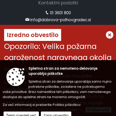
Kontaktni podatki
01 3601 800
info@dobrova-polhovgradec.si
www.dobrova-polhovgradec.si
Izredno obvestilo
Uradne ure
Opozorilo: Velika požarna
ponedeljek:
od 8.00 do 12.00
ogroženost naravnega okolja
sreda:
od 8.00 do 12.00 in od 14.00 do 16.00
petek:
od 8.00 do 12.00
Zaradi dolgotrajne suše in vročinskega vala
Spletna stran za nemoteno delovanje
Vremenska napoved
uporablja piškotke
Uprava za zaščito in reševanje Republike
Spletna stran za delovanje uporablja samo nujno
Slovenije s 30. julijem 2026, do spremembe
potrebne piškotke, za katere ne potrebujemo
razglasa ali preklica, razglaša - ZELO VELIKO
vaše privolitve. Brez namestitve teh piškotkov, vam nemotenega
Splošni pogoji spletne strani
|
POŽARNO OGROŽENOST NARAVNEGA OKOLJA na
dostopa do spletne strani ne moremo omogočiti.
Center za varstvo osebnih podatkov
|
območjih občin Koper, Sežana, Divača, Hrpelje -
Izjava o dostopnosti (ZDSMA)
|
Politika piškotkov
|
Za več informacij si preberite
Politika piškotkov
.
Kazalo strani
Kozina, Komen, Nova Gorica, Miren -...
Preberi več
© 2026 Vse pravice pridržane
Želim izvedeti več
Zapri obvestilo