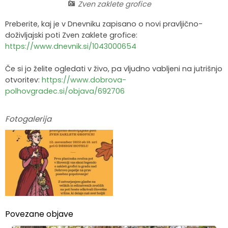
Zven zaklete grofice
Krajevne skupnosti
Strateški dokumenti
Javni zavod Polhograjska graščina
Letovanje za starejše
Zasebni vrtci in varuhi predšolskih otrok
Merilniki hitrosti
Cenik storitev
JP VOKA SNAGA
Preberite, kaj je v Dnevniku zapisano o novi pravljično-
doživljajski poti Zven zaklete grofice:
Gasilstvo in civilna zaščita
Turistična taksa
Organizacije s področja socialnega varstva
Lokalni ponudniki hrane in izdelkov
Režijski obrat
https://www.dnevnik.si/1043000654
Občinski nagrajenci
Vprašajte občino
Portal eUprava
Trajnostni razvoj turizma
Če si jo želite ogledati v živo, pa vljudno vabljeni na jutrišnjo
otvoritev:
https://www.dobrova-
Predlagajte občini
Župnije
polhovgradec.si/objava/692706
Oskrba najdenih živali
Osmrtnice
Fotogalerija
Povezane objave