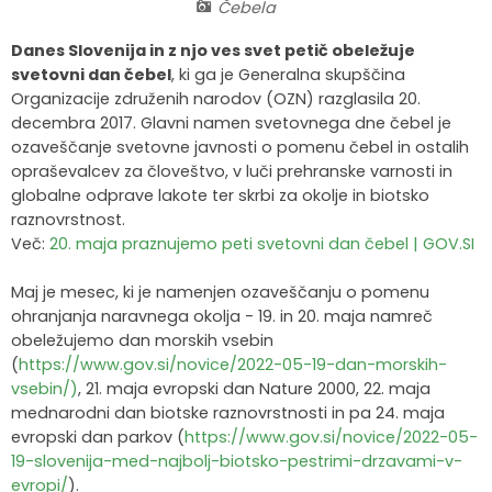
Čebela
Krajevne skupnosti
Strateški dokumenti
Javni zavod Polhograjska graščina
Letovanje za starejše
Zasebni vrtci in varuhi predšolskih otrok
Merilniki hitrosti
Cenik storitev
JP VOKA SNAGA
Danes Slovenija in z njo ves svet petič obeležuje
svetovni dan čebel
, ki ga je Generalna skupščina
Gasilstvo in civilna zaščita
Turistična taksa
Organizacije s področja socialnega varstva
Lokalni ponudniki hrane in izdelkov
Režijski obrat
Organizacije združenih narodov (OZN) razglasila 20.
decembra 2017. Glavni namen svetovnega dne čebel je
Občinski nagrajenci
Vprašajte občino
Portal eUprava
Trajnostni razvoj turizma
ozaveščanje svetovne javnosti o pomenu čebel in ostalih
opraševalcev za človeštvo, v luči prehranske varnosti in
globalne odprave lakote ter skrbi za okolje in biotsko
Predlagajte občini
Župnije
raznovrstnost.
Več:
20. maja praznujemo peti svetovni dan čebel | GOV.SI
Oskrba najdenih živali
Osmrtnice
Maj je mesec, ki je namenjen ozaveščanju o pomenu
ohranjanja naravnega okolja - 19. in 20. maja namreč
obeležujemo dan morskih vsebin
(
https://www.gov.si/novice/2022-05-19-dan-morskih-
vsebin/)
, 21. maja evropski dan Nature 2000, 22. maja
mednarodni dan biotske raznovrstnosti in pa 24. maja
evropski dan parkov (
https://www.gov.si/novice/2022-05-
19-slovenija-med-najbolj-biotsko-pestrimi-drzavami-v-
evropi/
).