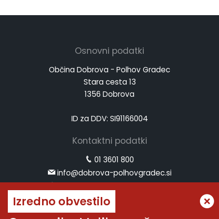
Osnovni podatki
Občina Dobrova - Polhov Gradec
Stara cesta 13
1356 Dobrova
ID za DDV: SI91166004
Kontaktni podatki
01 3601 800
info@dobrova-polhovgradec.si
www.dobrova-polhovgradec.si
Izredno obvestilo
Uradne ure