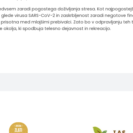
dvsem zaradi pogostega doživljanja stresa. Kot najpogostejši
 glede virusa SARS-CoV-2 in zaskrbljenost zaradi negotove fi
j prisotna med mlajšimi prebivalci. Zato bo v odpravljanju teh
 okolja, ki spodbuja telesno dejavnost in rekreacijo.