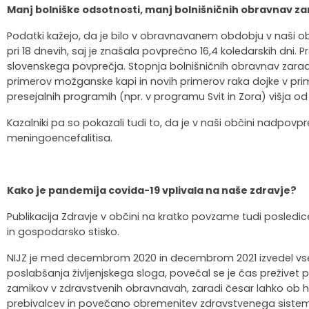
Manj bolniške odsotnosti, manj bolnišničnih obravnav zar
Krajevne skupnosti
Strateški dokumenti
Javni zavod Polhograjska graščina
Letovanje za starejše
Zasebni vrtci in varuhi predšolskih otrok
Merilniki hitrosti
Cenik storitev
JP VOKA SNAGA
Podatki kažejo, da je bilo v obravnavanem obdobju v naši o
pri 18 dnevih, saj je znašala povprečno 16,4 koledarskih dni. P
Gasilstvo in civilna zaščita
Turistična taksa
Organizacije s področja socialnega varstva
Lokalni ponudniki hrane in izdelkov
Režijski obrat
slovenskega povprečja. Stopnja bolnišničnih obravnav zaradi srč
primerov možganske kapi in novih primerov raka dojke v pri
Občinski nagrajenci
Vprašajte občino
Portal eUprava
Trajnostni razvoj turizma
presejalnih programih (npr. v programu Svit in Zora) višja 
Kazalniki pa so pokazali tudi to, da je v naši občini nadpov
Predlagajte občini
Župnije
meningoencefalitisa.
Oskrba najdenih živali
Osmrtnice
Kako je pandemija covida-19 vplivala na naše zdravje?
Publikacija Zdravje v občini na kratko povzame tudi posledic
in gospodarsko stisko.
NIJZ je med decembrom 2020 in decembrom 2021 izvedel vseslo
poslabšanja življenjskega sloga, povečal se je čas preživet p
zamikov v zdravstvenih obravnavah, zaradi česar lahko ob hk
prebivalcev in povečano obremenitev zdravstvenega sistema,