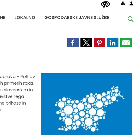
NE
LOKALNO
GOSPODARSKE JAVNE SLUŽBE
Dobrova - Polhov
h primerih raka,
 s slovenskim in
ravstvenega
ne prikaze in
i