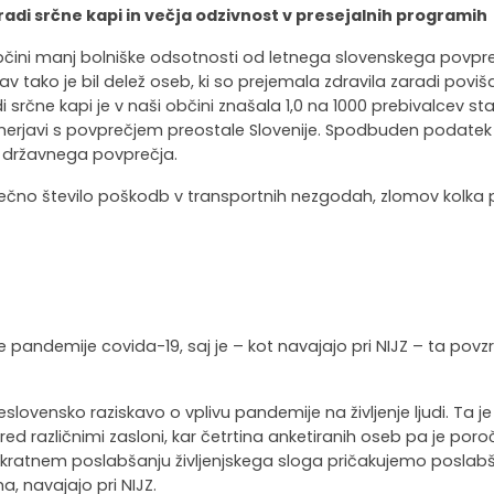
adi srčne kapi in večja odzivnost v presejalnih programih
bčini manj bolniške odsotnosti od letnega slovenskega povpreč
rav tako je bil delež oseb, ki so prejemala zdravila zaradi poviš
ne kapi je v naši občini znašala 1,0 na 1000 prebivalcev starih 
merjavi s povprečjem preostale Slovenije. Spodbuden podatek 
od državnega povprečja.
prečno število poškodb v transportnih nezgodah, zlomov kolka p
e pandemije covida-19, saj je – kot navajajo pri NIJZ – ta pov
vensko raziskavo o vplivu pandemije na življenje ljudi. Ta je
red različnimi zasloni, kar četrtina anketiranih oseb pa je poro
ratnem poslabšanju življenjskega sloga pričakujemo poslabšan
 navajajo pri NIJZ.