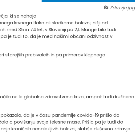
Zdravje.jpg
ja, ki se nahaja
anega krvnega tlaka ali sladkorne bolezni, nižji od
med 35 in 74 let, v Sloveniji pa 2,1. Manj je bilo tudi
pa je tudi to, da je med našimi občani odzivnost v
ri starejših prebivalcih in pa primerov klopnega
zročila ne le globalno zdravstveno krizo, ampak tudi družbeno
 pokazala, da je v času pandemije covida-19 prišlo do
čala o povišanju svoje telesne mase. Prišlo pa je tudi do
je kroničnih nenalezljivih bolezni, slabše duševno zdravje