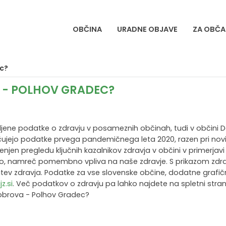
OBČINA
URADNE OBJAVE
ZA OBČA
ec?
 - POLHOV GRADEC?
obljene podatke o zdravju v posameznih občinah, tudi v občini 
ključujejo podatke prvega pandemičnega leta 2020, razen pri novi
menjen pregledu ključnih kazalnikov zdravja v občini v primerjavi
mo, namreč pomembno vpliva na naše zdravje. S prikazom zd
pitev zdravja. Podatke za vse slovenske občine, dodatne grafič
z.si
. Več podatkov o zdravju pa lahko najdete na spletni stran
 Dobrova - Polhov Gradec?