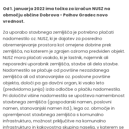
Krajevne skupnosti
Strateški dokumenti
Javni zavod Polhograjska graščina
Letovanje za starejše
Zasebni vrtci in varuhi predšolskih otrok
Merilniki hitrosti
Cenik storitev
JP VOKA SNAGA
Od 1. januarja 2022 ima točka za izračun NUSZ na
območju občine Dobrova - Polhov Gradec novo
vrednost.
Gasilstvo in civilna zaščita
Turistična taksa
Organizacije s področja socialnega varstva
Lokalni ponudniki hrane in izdelkov
Režijski obrat
Za uporabo stavbnega zemljišča je potrebno plačati
Občinski nagrajenci
Vprašajte občino
Portal eUprava
Trajnostni razvoj turizma
nadomestilo oz. NUSZ, ki je dajatev za posredno
obremenjevanje prostora kot omejene dobrine prek
Predlagajte občini
Župnije
zemljišča, na katerem je zgrajen oziroma predviden objekt.
NUSZ mora plačati vsakdo, ki je lastnik, najemnik ali
neposredni uporabnik zemljišča, stavbe ali dela stavbe.
Oskrba najdenih živali
Osmrtnice
Nadomestilo se plačuje od površine nezazidanega
zemljišča ali od stanovanjske oz. poslovne površine
objekta, določi pa ga davčni organ, ki vsako leto
(predvidoma junija) izda odločbe o plačilu nadomestila.
Pri določitvi višine nadomestila se upošteva namembnost
stavbnega zemljišča (gospodarski namen, poslovni
namen, stanovanjski namen itd.), lega oz. območje in
opremljenost stavbnega zemljišča s komunalno
infrastrukturo, možnost priključitve na komunalno
infrastrukturo in kakovostna skupina naselja, v katerem se