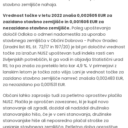
stavbno zemljišče nahaja.
Vrednost točke v letu 2022 znaša 0,002605 EUR za
zazidano stavbno zemljišče in 0,001606 EUR za
nezazidano stavbno zemljišče.
Poleg upoštevanja
določil Odloka o odmeri nadomestila za uporabo
stavbnega zemljišča v Občini Dobrova - Polhov Gradec
(Uradni list RS, št. 72/17 in 197/20) je bil pri določitvi vrednost
točke za izračun NUSZ upoštevan tudi indeks rasti cen
življenjskih potrebščin, ki ga vodi in objavlja Statistični urad
RS; ta pa znaša za preteklo leto kar 4,9 %. V primerjavi z
lanskim letom je točka zato višja. Lani je vrednost točke za
zazidano stavbno zemljišče namreč znašala 0,002483 EUR,
za nezazidano pa 0,001531 EUR.
Občani lahko zaprosijo tudi za petletno oprostitev plačila
NUSZ. Plačila je oproščen zavezanec, ki je kupil novo
stanovanje ali zgradil, dozidal ali nadzidal družinsko
stanovanjsko hišo, če je v ceni stanovanja, družinske
stanovanjske hiše ali neposredno plačal stroške za
urejanje stavbnega zemljišča. Petletna doba oprostitve