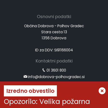
Osnovni podatki
Občina Dobrova - Polhov Gradec
Stara cesta 13
1356 Dobrova
ID za DDV: SI91166004
Kontaktni podatki
01 3601 800
info@dobrova-polhovgradec.si
www.dobrova-polhovgradec.si
Izredno obvestilo
Uradne ure
Opozorilo: Velika požarna
ponedeljek:
od 8.00 do 12.00