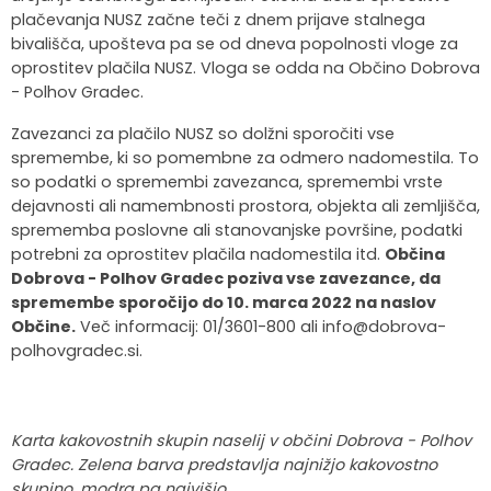
plačevanja NUSZ začne teči z dnem prijave stalnega
bivališča, upošteva pa se od dneva popolnosti vloge za
oprostitev plačila NUSZ. Vloga se odda na Občino Dobrova
- Polhov Gradec.
Zavezanci za plačilo NUSZ so dolžni sporočiti vse
spremembe, ki so pomembne za odmero nadomestila. To
so podatki o spremembi zavezanca, spremembi vrste
dejavnosti ali namembnosti prostora, objekta ali zemljišča,
sprememba poslovne ali stanovanjske površine, podatki
potrebni za oprostitev plačila nadomestila itd.
Občina
Dobrova - Polhov Gradec poziva vse zavezance, da
spremembe sporočijo do 10. marca 2022 na naslov
Občine.
Več informacij: 01/3601-800 ali info@dobrova-
polhovgradec.si.
Karta kakovostnih skupin naselij v občini Dobrova - Polhov
Gradec. Zelena barva predstavlja najnižjo kakovostno
skupino, modra pa najvišjo.