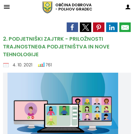
OBČINA
DOBROVA
- POLHOV GRADEC
Za pričetek iskanja kliknite na puščico >
GOSPODARSKE JAVNE SLUŽBE
Šolstvo in predšolska vzgoja
Gasilstvo in civilna zaščita
Trajnostni razvoj turizma
Ravnanje z odpadki
Krajevne skupnosti
Občinska uprava
Komunalne vode
URADNE OBJAVE
Športni objekti
Organi občine
Občinski svet
Predstavitev
Pokopališče
ZA OBČANE
Vodovod
LOKALNO
OBČINA
Tržnica
Župnije
Ceste
Socialno varstvo in denarne pomoči
Predstavitev
Vizitka
Župan
Zaposleni
Člani občinskega sveta
Krajevna skupnost Črni Vrh
Gasilska društva
Javni razpisi in objave
Vloge in obrazci
Občinske denarne pomoči
OŠ Dobrova
Tržnica
Tržnica Dobrova
Aktivnosti
Strategija trajnostnega razvoja
Župnija Črni Vrh
Vodovod
Oskrba s pitno vodo
Osnovne informacije
Zapore cest
Obvestila
Male komunalne čistilne naprave
2. PODJETNIŠKI ZAJTRK - PRILOŽNOSTI
TRAJNOSTNEGA PODJETNIŠTVA IN NOVE
Organi občine
Grb in zastava
Podžupanji
Uradne ure
Seje občinskega sveta
Krajevna skupnost Dobrova
Predpisi
Participativni proračun
Denarna nagrada za novorojenca
OŠ Polhov Gradec
Društva
Tržnica Vič
Športna dvorana Dobrova
Blagajeva dežela
Župnija Dobrova
Pokopališče
Obvestila
Pogrebne službe
Zimska služba
Zbiranje odpadkov
Greznice
Štab civilne zaščite občine Dobrova-Polhov Gradec
TEHNOLOGIJE
4. 10. 2021
761
Občinska uprava
Občinski praznik
Nadzorni odbor
Organigram
Naloge in pristojnosti
Krajevna skupnost Polhov Gradec
Proračun
Poplave - avgust 2023
Pomoč družini na domu
Vpis v vrtec
Koledar dogodkov
Športna dvorana Polhov Gradec
Skrb za okolje
Župnija Polhov Gradec
Ceste
Analize pitne vode
Zakonodaja
Lokalne ceste in javne poti
Zbiranje odpadkov na ekootokih
Kanalizacijski sistemi
Civilna zaščita SOU EO Kočevje, Kostel, Osilnica, Dobrova-Polhov Gradec in Dobrepolje
Občinski svet
Naselja v občini
Pooblaščeni za vodenje in odločanje
Delovna telesa
Krajevna skupnost Šentjošt
Projekti in investicije
Pomembne številke
Subvencija najemnine
Centralni čakalni seznam 2025/26
Lokacije defibrilatorjev
Drsališče Gabrje
Visit Polhov Gradec
Župnija Šentjošt
Javni potniški promet
Koristne informacije
Cenik storitev
Urejanje lastništva in kategorizacije cest
Zbiranje odpadnega tekstila
Cenik storitev
Občinska volilna komisija
Katalog informacij javnega značaja
Varstvo osebnih podatkov
Program razvoja infrastrukture
Upravna enota
Zdravstveno zavarovanje
Centralni čakalni seznam 2026/27
Športni objekti
Ravnanje z odpadki
Priporočila, navodila in mnenja za pitno vodo
Režijski obrat
Seznam ekootokov
JP VOKA SNAGA
Svet za preventivo in vzgojo v cestnem prometu
Skupna občinska uprava Enotnost občin
Komisija za izdajanje glasila Naš časopis
Temeljni akti
Socialno varstvo in denarne pomoči
Družinski pomočnik
Znižano plačilo vrtca
Fotogalerija
Komunalne vode
Priporočila - zasebni vodovodi
Kosovni odvoz
Varstvo osebnih podatkov - izvajanje videonadzora
Medobčinski inšpektorat
Občinski prostorski načrt
Šolstvo in predšolska vzgoja
Institucionalno varstvo
Rezervacija mesta v vrtcu
Lokalni utrip - novice
Dimnikarske storitve
Zakonodaja
Cenik storitev