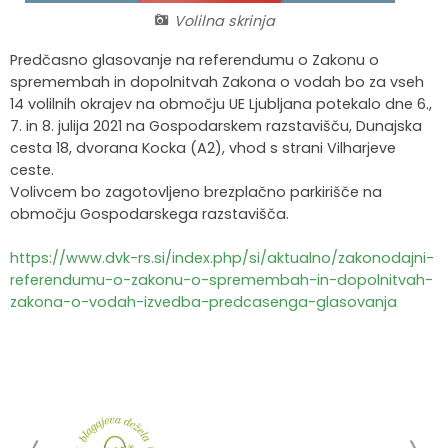
Volilna skrinja
Krajevne skupnosti
Strateški dokumenti
Javni zavod Polhograjska graščina
Letovanje za starejše
Zasebni vrtci in varuhi predšolskih otrok
Merilniki hitrosti
Cenik storitev
JP VOKA SNAGA
Predčasno glasovanje na referendumu o Zakonu o
Gasilstvo in civilna zaščita
Turistična taksa
Organizacije s področja socialnega varstva
Lokalni ponudniki hrane in izdelkov
Režijski obrat
spremembah in dopolnitvah Zakona o vodah bo za vseh
14 volilnih okrajev na območju UE Ljubljana potekalo dne 6.,
7. in 8. julija 2021 na Gospodarskem razstavišču, Dunajska
Občinski nagrajenci
Vprašajte občino
Portal eUprava
Trajnostni razvoj turizma
cesta 18, dvorana Kocka (A2), vhod s strani Vilharjeve
ceste.
Predlagajte občini
Župnije
Volivcem bo zagotovljeno brezplačno parkirišče na
območju Gospodarskega razstavišča.
Oskrba najdenih živali
Osmrtnice
https://www.dvk-rs.si/index.php/si/aktualno/zakonodajni-
referendumu-o-zakonu-o-spremembah-in-dopolnitvah-
zakona-o-vodah-izvedba-predcasenga-glasovanja