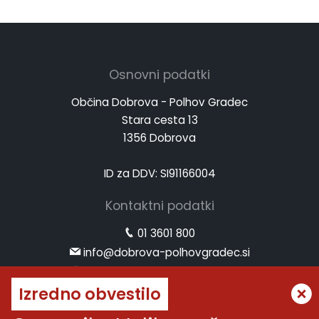
Osnovni podatki
Občina Dobrova - Polhov Gradec
Stara cesta 13
1356 Dobrova
ID za DDV: SI91166004
Kontaktni podatki
01 3601 800
info@dobrova-polhovgradec.si
www.dobrova-polhovgradec.si
Izredno obvestilo
Uradne ure