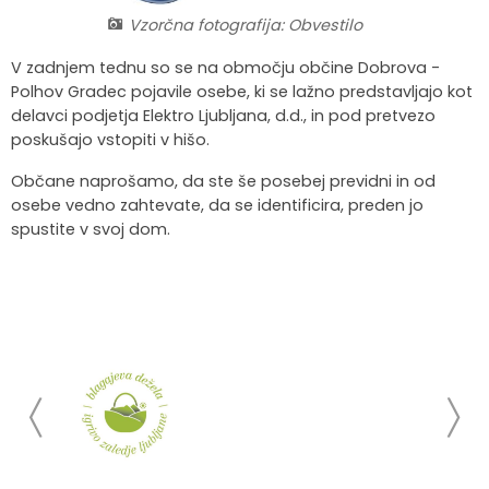
Vzorčna fotografija: Obvestilo
Krajevne skupnosti
Strateški dokumenti
Javni zavod Polhograjska graščina
Letovanje za starejše
Zasebni vrtci in varuhi predšolskih otrok
Merilniki hitrosti
Cenik storitev
JP VOKA SNAGA
V zadnjem tednu so se na območju občine Dobrova -
Gasilstvo in civilna zaščita
Turistična taksa
Organizacije s področja socialnega varstva
Lokalni ponudniki hrane in izdelkov
Režijski obrat
Polhov Gradec pojavile osebe, ki se lažno predstavljajo kot
delavci podjetja Elektro Ljubljana, d.d., in pod pretvezo
poskušajo vstopiti v hišo.
Občinski nagrajenci
Vprašajte občino
Portal eUprava
Trajnostni razvoj turizma
Občane naprošamo, da ste še posebej previdni in od
Predlagajte občini
Župnije
osebe vedno zahtevate, da se identificira, preden jo
spustite v svoj dom.
Oskrba najdenih živali
Osmrtnice