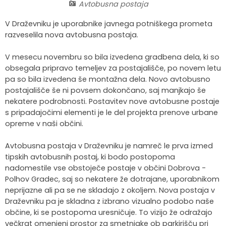
Avtobusna postaja
Krajevne skupnosti
Strateški dokumenti
Javni zavod Polhograjska graščina
Letovanje za starejše
Zasebni vrtci in varuhi predšolskih otrok
Merilniki hitrosti
Cenik storitev
JP VOKA SNAGA
V Draževniku je uporabnike javnega potniškega prometa
razveselila nova avtobusna postaja.
Gasilstvo in civilna zaščita
Turistična taksa
Organizacije s področja socialnega varstva
Lokalni ponudniki hrane in izdelkov
Režijski obrat
V mesecu novembru so bila izvedena gradbena dela, ki so
Občinski nagrajenci
Vprašajte občino
Portal eUprava
Trajnostni razvoj turizma
obsegala pripravo temeljev za postajališče, po novem letu
pa so bila izvedena še montažna dela. Novo avtobusno
Predlagajte občini
Župnije
postajališče še ni povsem dokončano, saj manjkajo še
nekatere podrobnosti. Postavitev nove avtobusne postaje
s pripadajočimi elementi je le del projekta prenove urbane
Oskrba najdenih živali
Osmrtnice
opreme v naši občini.
Avtobusna postaja v Draževniku je namreč le prva izmed
tipskih avtobusnih postaj, ki bodo postopoma
nadomestile vse obstoječe postaje v občini Dobrova -
Polhov Gradec, saj so nekatere že dotrajane, uporabnikom
neprijazne ali pa se ne skladajo z okoljem. Nova postaja v
Draževniku pa je skladna z izbrano vizualno podobo naše
občine, ki se postopoma uresničuje. To vizijo že odražajo
večkrat omenjeni prostor za smetnjake ob parkirišču pri