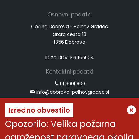
Osnovni podatki
Občina Dobrova - Polhov Gradec
Stara cesta 13
1356 Dobrova
ID za DDV: SI91166004
Kontaktni podatki
01 3601 800
info@dobrova-polhovgradec.si
www.dobrova-polhovgradec.si
Izredno obvestilo
Uradne ure
Opozorilo: Velika požarna
ponedeljek:
od 8.00 do 12.00
ogroženost naravnega okolja
sreda:
od 8.00 do 12.00 in od 14.00 do 16.00