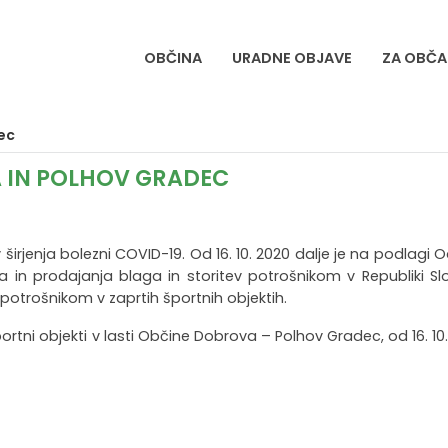
OBČINA
URADNE OBJAVE
ZA OBČA
ec
 IN POLHOV GRADEC
 širjenja bolezni COVID-19. Od 16. 10. 2020 dalje je na podlagi 
n prodajanja blaga in storitev potrošnikom v Republiki Slov
 potrošnikom v zaprtih športnih objektih.
tni objekti v lasti Občine Dobrova – Polhov Gradec, od 16. 10