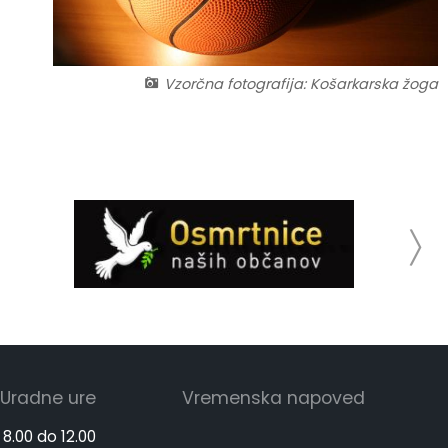
Vzorčna fotografija: Košarkarska žoga
Uradne ure
Vremenska napoved
 8.00 do 12.00