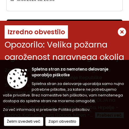
Izredno obvestilo
Opozorilo: Velika požarna
ogroženost naravnega okolja
Zaradi dolgotrajne suše in vročinskega vala
Spletna stran za nemoteno delovanje
uporablja piškotke
Uprava za zaščito in reševanje Republike
Spletna stran za delovanje uporablja samo nujno
Slovenije s 30. julijem 2026, do spremembe
potrebne piškotke, za katere ne potrebujemo
razglasa ali preklica, razglaša - ZELO VELIKO
vaše privolitve. Brez namestitve teh piškotkov, vam nemotenega
POŽARNO OGROŽENOST NARAVNEGA OKOLJA na
dostopa do spletne strani ne moremo omogočiti.
območjih občin Koper, Sežana, Divača, Hrpelje -
Za več informacij si preberite
Politika piškotkov
.
Prireditev ob kulturnem prazniku
Kozina, Komen, Nova Gorica, Miren -...
Preberi več
Želim izvedeti več
Zapri obvestilo
03.02.2023 ob 19:00