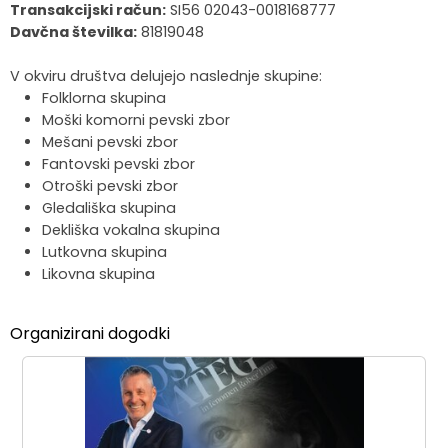
Transakcijski račun:
SI56 02043-0018168777
Krajevne skupnosti
Strateški dokumenti
Javni zavod Polhograjska graščina
Letovanje za starejše
Zasebni vrtci in varuhi predšolskih otrok
Merilniki hitrosti
Cenik storitev
JP VOKA SNAGA
Davčna številka:
81819048
V okviru društva delujejo naslednje skupine:
Gasilstvo in civilna zaščita
Turistična taksa
Organizacije s področja socialnega varstva
Lokalni ponudniki hrane in izdelkov
Režijski obrat
Folklorna skupina
Moški komorni pevski zbor
Občinski nagrajenci
Vprašajte občino
Portal eUprava
Trajnostni razvoj turizma
Mešani pevski zbor
Fantovski pevski zbor
Predlagajte občini
Župnije
Otroški pevski zbor
Gledališka skupina
Oskrba najdenih živali
Osmrtnice
Dekliška vokalna skupina
Lutkovna skupina
Likovna skupina
Organizirani dogodki