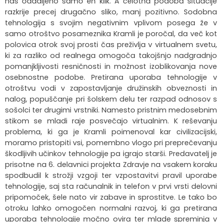
nas oddaljeno samo en klik. A celotna podoba situacije
razkrije precej drugačno sliko, manj pozitivno. Sodobna
tehnologija s svojim negativnim vplivom posega že v
samo otroštvo posameznika Kramli je poročal, da več kot
polovica otrok svoj prosti čas preživlja v virtualnem svetu,
ki za razliko od realnega omogoča takojšnjo nadgradnjo
pomanjkljivosti resničnosti in možnost izoblikovanja nove
osebnostne podobe. Pretirana uporaba tehnologije v
otroštvu vodi v zapostavljanje družinskih obveznosti in
nalog, popuščanje pri šolskem delu ter razpad odnosov s
sošolci ter drugimi vrstniki. Namesto pristnim medosebnim
stikom se mladi raje posvečajo virtualnim. K reševanju
problema, ki ga je Kramli poimenoval kar civilizacijski,
moramo pristopiti vsi, pomembno vlogo pri preprečevanju
škodljivih učinkov tehnologije pa igrajo starši. Predavatelj je
prisotne na 6. delavnici projekta Zdravje na vsakem koraku
spodbudil k strožji vzgoji ter vzpostavitvi pravil uporabe
tehnologije, saj sta računalnik in telefon v prvi vrsti delovni
pripomoček, šele nato vir zabave in sprostitve. Le tako bo
otroku lahko omogočen normalni razvoj, ki ga pretirana
uporaba tehnologije močno ovira ter mlade spreminja v