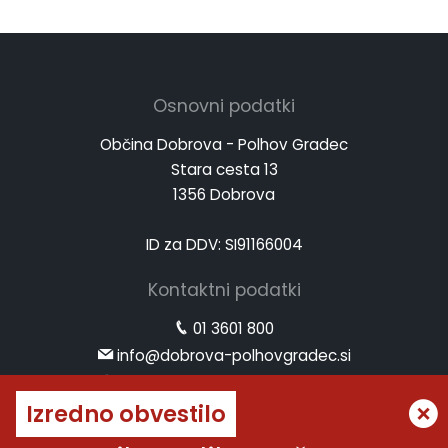
Osnovni podatki
Občina Dobrova - Polhov Gradec
Stara cesta 13
1356 Dobrova
ID za DDV: SI91166004
Kontaktni podatki
01 3601 800
info@dobrova-polhovgradec.si
www.dobrova-polhovgradec.si
Izredno obvestilo
Uradne ure