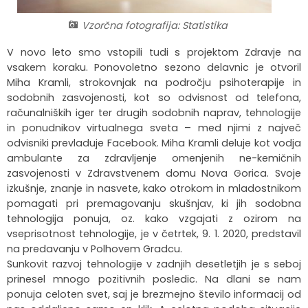
Krajevne skupnosti
Strateški dokumenti
Javni zavod Polhograjska graščina
Letovanje za starejše
Zasebni vrtci in varuhi predšolskih otrok
Merilniki hitrosti
Cenik storitev
JP VOKA SNAGA
Vzorčna fotografija: Statistika
V novo leto smo vstopili tudi s projektom Zdravje na
Gasilstvo in civilna zaščita
Turistična taksa
Organizacije s področja socialnega varstva
Lokalni ponudniki hrane in izdelkov
Režijski obrat
vsakem koraku. Ponovoletno sezono delavnic je otvoril
Miha Kramli, strokovnjak na področju psihoterapije in
Občinski nagrajenci
Vprašajte občino
Portal eUprava
Trajnostni razvoj turizma
sodobnih zasvojenosti, kot so odvisnost od telefona,
računalniških iger ter drugih sodobnih naprav, tehnologije
Predlagajte občini
Župnije
in ponudnikov virtualnega sveta – med njimi z največ
odvisniki prevladuje Facebook. Miha Kramli deluje kot vodja
Oskrba najdenih živali
Osmrtnice
ambulante za zdravljenje omenjenih ne-kemičnih
zasvojenosti v Zdravstvenem domu Nova Gorica. Svoje
izkušnje, znanje in nasvete, kako otrokom in mladostnikom
pomagati pri premagovanju skušnjav, ki jih sodobna
tehnologija ponuja, oz. kako vzgajati z ozirom na
vseprisotnost tehnologije, je v četrtek, 9. 1. 2020, predstavil
na predavanju v Polhovem Gradcu.
Sunkovit razvoj tehnologije v zadnjih desetletjih je s seboj
prinesel mnogo pozitivnih posledic. Na dlani se nam
ponuja celoten svet, saj je brezmejno število informacij od