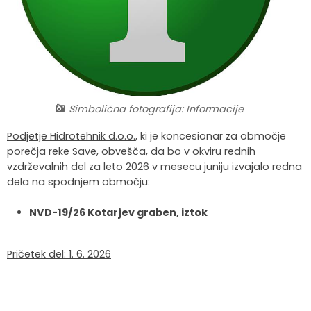
Krajevne skupnosti
Strateški dokumenti
Javni zavod Polhograjska graščina
Letovanje za starejše
Zasebni vrtci in varuhi predšolskih otrok
Merilniki hitrosti
Cenik storitev
JP VOKA SNAGA
Gasilstvo in civilna zaščita
Turistična taksa
Organizacije s področja socialnega varstva
Lokalni ponudniki hrane in izdelkov
Režijski obrat
Občinski nagrajenci
Vprašajte občino
Portal eUprava
Trajnostni razvoj turizma
Simbolična fotografija: Informacije
Predlagajte občini
Župnije
Podjetje Hidrotehnik d.o.o.
, ki je koncesionar za območje
porečja reke Save, obvešča, da bo v okviru rednih
Oskrba najdenih živali
Osmrtnice
vzdrževalnih del za leto 2026 v mesecu juniju izvajalo redna
dela na spodnjem območju:
NVD-19/26 Kotarjev graben, iztok
Pričetek del: 1. 6. 2026