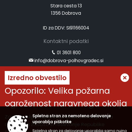
Stara cesta 13
1356 Dobrova
ID za DDV: SI91166004
Kontaktni podatki
01 3601 800
info@dobrova-polhovgradec.si
www.dobrova-polhovgradec.si
Izredno obvestilo
Uradne ure
Opozorilo: Velika požarna
ponedeljek:
od 8.00 do 12.00
ogroženost naravnega okolja
sreda:
od 8.00 do 12.00 in od 14.00 do 16.00
petek:
od 8.00 do 12.00
Zaradi dolgotrajne suše in vročinskega vala
Spletna stran za nemoteno delovanje
Vremenska napoved
uporablja piškotke
Uprava za zaščito in reševanje Republike
Spletna stran za delovanje uporablja samo nujno