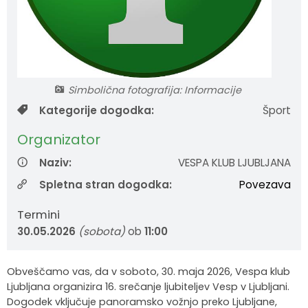
Krajevne skupnosti
Strateški dokumenti
Javni zavod Polhograjska graščina
Letovanje za starejše
Zasebni vrtci in varuhi predšolskih otrok
Merilniki hitrosti
Cenik storitev
JP VOKA SNAGA
Gasilstvo in civilna zaščita
Turistična taksa
Organizacije s področja socialnega varstva
Lokalni ponudniki hrane in izdelkov
Režijski obrat
Občinski nagrajenci
Vprašajte občino
Portal eUprava
Trajnostni razvoj turizma
Simbolična fotografija: Informacije
Kategorije dogodka:
Šport
Predlagajte občini
Župnije
Organizator
Oskrba najdenih živali
Osmrtnice
Naziv:
VESPA KLUB LJUBLJANA
Spletna stran dogodka:
Povezava
Termini
30.05.2026
(sobota)
ob
11:00
Obveščamo vas, da v soboto, 30. maja 2026, Vespa klub
Ljubljana organizira 16. srečanje ljubiteljev Vesp v Ljubljani.
Dogodek vključuje panoramsko vožnjo preko Ljubljane,