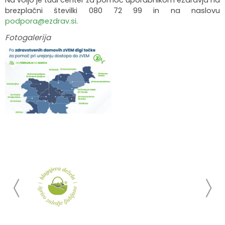
Na voljo je tudi center za pomoč uporabnikom eZdravja na
brezplačni številki 080 72 99 in na naslovu
podpora@ezdrav.si
.
Fotogalerija