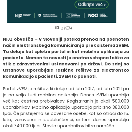
Krajevne skupnosti
Strateški dokumenti
Javni zavod Polhograjska graščina
Letovanje za starejše
Zasebni vrtci in varuhi predšolskih otrok
Merilniki hitrosti
Cenik storitev
JP VOKA SNAGA
Gasilstvo in civilna zaščita
Turistična taksa
Organizacije s področja socialnega varstva
Lokalni ponudniki hrane in izdelkov
Režijski obrat
zVEM
Občinski nagrajenci
Vprašajte občino
Portal eUprava
Trajnostni razvoj turizma
NIJZ obvešča – v Sloveniji poteka prehod na poenoten
način elektronskega komuniciranja prek sistema zVEM.
Ta deluje kot spletni portal in kot mobilna aplikacija za
Predlagajte občini
Župnije
paciente. Namen te novosti je enotna vstopna točka za
stik z zdravstvenimi ustanovami po državi. Do zdaj so
Oskrba najdenih živali
Osmrtnice
ustanove uporabljale različne rešitve za elektronsko
komunikacijo s pacienti. zVEM to poenoti.
Portal zVEM je rešitev, ki deluje od leta 2017, od leta 2021 pa
je na voljo tudi mobilna aplikacija. Danes zVEM uporablja
več kot četrtina prebivalcev. Registriranih je okoli 580.000
uporabnikov. Mobilno aplikacijo uporablja približno 380.000
ljudi. Če prištejemo še povezane osebe, kot so otroci do 15.
leta, varovanci in pooblaščenci, sistem danes uporablja
okoli 740.000 ljudi. Število uporabnikov hitro narašča.