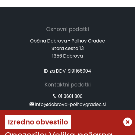
Osnovni podatki
Občina Dobrova - Polhov Gradec
Stara cesta 13
1356 Dobrova
ID za DDV: SI91166004
Kontaktni podatki
01 3601 800
info@dobrova-polhovgradec.si
www.dobrova-polhovgradec.si
Izredno obvestilo
Uradne ure