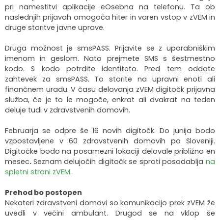
pri namestitvi aplikacije eOsebna na telefonu. Ta ob
naslednjih prijavah omogoča hiter in varen vstop v zVEM in
druge storitve javne uprave.
Druga možnost je smsPASS. Prijavite se z uporabniškim
imenom in geslom. Nato prejmete SMS s šestmestno
kodo. S kodo potrdite identiteto. Pred tem oddate
zahtevek za smsPASS. To storite na upravni enoti ali
finančnem uradu. V času delovanja zVEM digitočk prijavna
služba, če je to le mogoče, enkrat ali dvakrat na teden
deluje tudi v zdravstvenih domovih.
Februarja se odpre še 16 novih digitočk. Do junija bodo
vzpostavljene v 60 zdravstvenih domovih po Sloveniji.
Digitočke bodo na posamezni lokaciji delovale približno en
mesec
.
Seznam delujočih digitočk se sproti posodablja
na
spletni strani zVEM
.
Prehod bo postopen
Nekateri zdravstveni domovi so komunikacijo prek zVEM že
uvedli v večini ambulant. Drugod se na vklop še