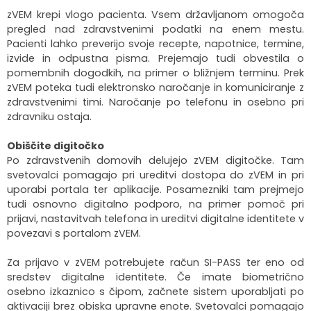
zVEM krepi vlogo pacienta. Vsem državljanom omogoča
pregled nad zdravstvenimi podatki na enem mestu.
Pacienti lahko preverijo svoje recepte, napotnice, termine,
izvide in odpustna pisma. Prejemajo tudi obvestila o
pomembnih dogodkih, na primer o bližnjem terminu. Prek
zVEM poteka tudi elektronsko naročanje in komuniciranje z
zdravstvenimi timi. Naročanje po telefonu in osebno pri
zdravniku ostaja.
Obiščite digitočko
Po zdravstvenih domovih delujejo zVEM digitočke. Tam
svetovalci pomagajo pri ureditvi dostopa do zVEM in pri
uporabi portala ter aplikacije. Posamezniki tam prejmejo
tudi osnovno digitalno podporo, na primer pomoč pri
prijavi, nastavitvah telefona in ureditvi digitalne identitete v
povezavi s portalom zVEM.
Za prijavo v zVEM potrebujete račun SI-PASS ter eno od
sredstev digitalne identitete. Če imate biometrično
osebno izkaznico s čipom, začnete sistem uporabljati po
aktivaciji brez obiska upravne enote. Svetovalci pomagajo