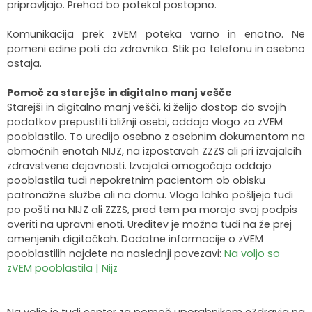
pripravljajo. Prehod bo potekal postopno.
Komunikacija prek zVEM poteka varno in enotno. Ne
pomeni edine poti do zdravnika. Stik po telefonu in osebno
ostaja.
Pomoč za starejše in digitalno manj vešče
Starejši in digitalno manj vešči, ki želijo dostop do svojih
podatkov prepustiti bližnji osebi, oddajo vlogo za zVEM
pooblastilo. To uredijo osebno z osebnim dokumentom na
območnih enotah NIJZ, na izpostavah ZZZS ali pri izvajalcih
zdravstvene dejavnosti. Izvajalci omogočajo oddajo
pooblastila tudi nepokretnim pacientom ob obisku
patronažne službe ali na domu. Vlogo lahko pošljejo tudi
po pošti na NIJZ ali ZZZS, pred tem pa morajo svoj podpis
overiti na upravni enoti. Ureditev je možna tudi na že prej
omenjenih digitočkah. Dodatne informacije o zVEM
pooblastilih najdete na naslednji povezavi:
Na voljo so
zVEM pooblastila | Nijz