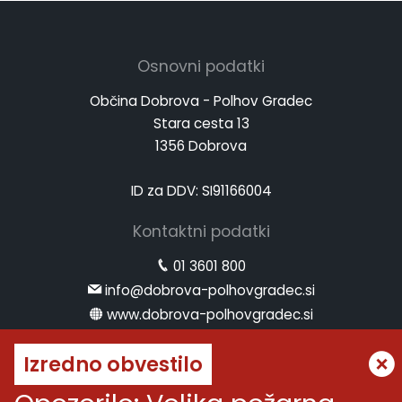
Osnovni podatki
Občina Dobrova - Polhov Gradec
Stara cesta 13
1356 Dobrova
ID za DDV: SI91166004
Kontaktni podatki
01 3601 800
info@dobrova-polhovgradec.si
www.dobrova-polhovgradec.si
Uradne ure
Izredno obvestilo
ponedeljek:
od 8.00 do 12.00