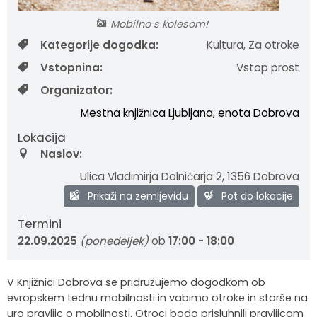
Krajevne skupnosti
Strateški dokumenti
Javni zavod Polhograjska graščina
Letovanje za starejše
Zasebni vrtci in varuhi predšolskih otrok
Merilniki hitrosti
Cenik storitev
JP VOKA SNAGA
Mobilno s kolesom!
Kategorije dogodka:
Kultura, Za otroke
Gasilstvo in civilna zaščita
Turistična taksa
Organizacije s področja socialnega varstva
Lokalni ponudniki hrane in izdelkov
Režijski obrat
Vstopnina:
Vstop prost
Organizator:
Občinski nagrajenci
Vprašajte občino
Portal eUprava
Trajnostni razvoj turizma
Mestna knjižnica Ljubljana, enota Dobrova
Predlagajte občini
Župnije
Lokacija
Naslov:
Oskrba najdenih živali
Osmrtnice
Ulica Vladimirja Dolničarja 2
,
1356 Dobrova
Prikaži na zemljevidu
Pot do lokacije
Termini
22.09.2025
(ponedeljek)
ob
17:00
-
18:00
V Knjižnici Dobrova se pridružujemo dogodkom ob
evropskem tednu mobilnosti in vabimo otroke in starše na
uro pravljic o mobilnosti. Otroci bodo prisluhnili pravljicam