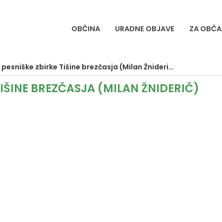
OBČINA
URADNE OBJAVE
ZA OBČA
pesniške zbirke Tišine brezčasja (Milan Žniderič)
TIŠINE BREZČASJA (MILAN ŽNIDERIČ)