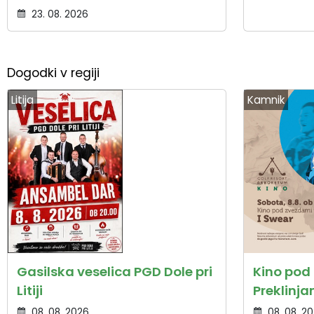
23. 08. 2026
Dogodki v regiji
Litija
Kamnik
Gasilska veselica PGD Dole pri
Kino pod 
Litiji
Preklinj
08. 08. 2026
08. 08. 2