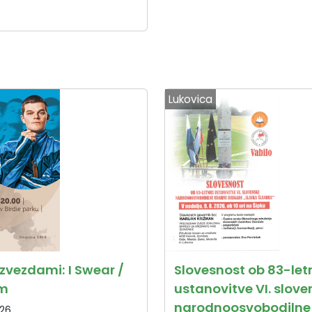
Lukovica
zvezdami: I Swear /
Slovesnost ob 83-letn
am
ustanovitve VI. slov
narodnoosvobodilne
026