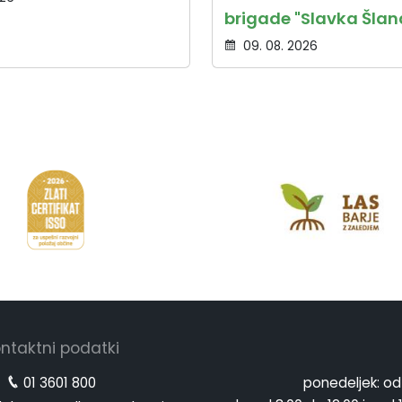
brigade "Slavka Šlan
09. 08. 2026
ntaktni podatki
01 3601 800
ponedeljek:
od