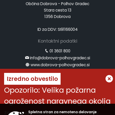
Občina Dobrova - Polhov Gradec
Stara cesta 13
1356 Dobrova
ID za DDV: SI91166004
Kontaktni podatki
01 3601 800
info@dobrova-polhovgradec.si
www.dobrova-polhovgradec.si
Uradne ure
Izredno obvestilo
ponedeljek:
od 8.00 do 12.00
Opozorilo: Velika požarna
sreda:
od 8.00 do 12.00 in od 14.00 do 16.00
ogroženost naravnega okolja
petek:
od 8.00 do 12.00
Vremenska napoved
Zaradi dolgotrajne suše in vročinskega vala
Spletna stran za nemoteno delovanje