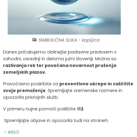
Krajevne skupnosti
Strateški dokumenti
Javni zavod Polhograjska graščina
Letovanje za starejše
Zasebni vrtci in varuhi predšolskih otrok
Merilniki hitrosti
Cenik storitev
JP VOKA SNAGA
Gasilstvo in civilna zaščita
Turistična taksa
Organizacije s področja socialnega varstva
Lokalni ponudniki hrane in izdelkov
Režijski obrat
Občinski nagrajenci
Vprašajte občino
Portal eUprava
Trajnostni razvoj turizma
SIMBOLIČNA SLIKA - kapljica
Danes pričakujemo obilnejše padavine predvsem v
Predlagajte občini
Župnije
zahodni, osrednji in deloma južni Sloveniji. Možna so
razlivanja rek ter povečana nevarnost proženja
Oskrba najdenih živali
Osmrtnice
zemeljskih plazov.
Pravočasno poskrbite za
preventivne ukrepe in zaščitite
svoje premoženje
. Spremljajte vremenske razmere in
opozorila pristojnih služb.
V primeru nujne pomoči pokličite
112
.
Spremljajte objave in opozorila tudi na straneh:
 -
ARSO