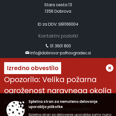
Stara cesta 13
1356 Dobrova
ID za DDV: SI91166004
Kontaktni podatki
01 3601 800
info@dobrova-polhovgradec.si
www.dobrova-polhovgradec.si
Izredno obvestilo
Uradne ure
Opozorilo: Velika požarna
ponedeljek:
od 8.00 do 12.00
ogroženost naravnega okolja
sreda:
od 8.00 do 12.00 in od 14.00 do 16.00
petek:
od 8.00 do 12.00
Zaradi dolgotrajne suše in vročinskega vala
Spletna stran za nemoteno delovanje
Vremenska napoved
uporablja piškotke
Uprava za zaščito in reševanje Republike
Spletna stran za delovanje uporablja samo nujno
Slovenije s 30. julijem 2026, do spremembe