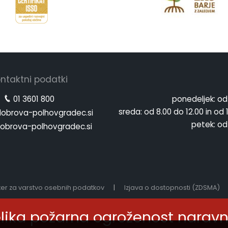
ntaktni podatki
01 3601 800
ponedeljek:
od
sreda:
od 8.00 do 12.00 in od 
obrova-polhovgradec.si
petek:
od
obrova-polhovgradec.si
er za varstvo osebnih podatkov
|
Izjava o dostopnosti (ZDSMA)
elika požarna ogroženost narav