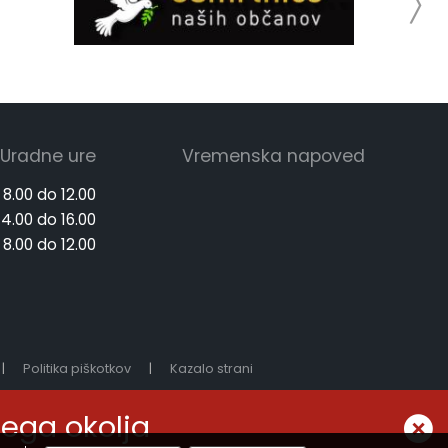
Uradne ure
Vremenska napoved
 8.00 do 12.00
14.00 do 16.00
 8.00 do 12.00
|
Politika piškotkov
|
Kazalo strani
Zasnova, izvedba in vzdrževanje: Sigmateh d.o.o.
nega okolja