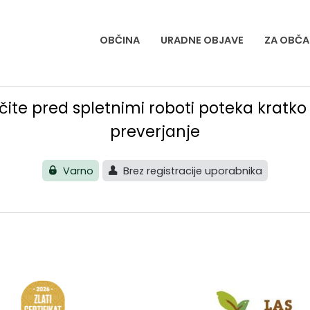
OBČINA
URADNE OBJAVE
ZA OBČA
čite pred spletnimi roboti poteka kratk
preverjanje
Varno
Brez registracije uporabnika